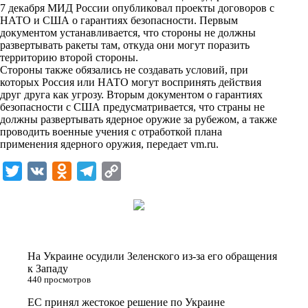
7 декабря МИД России опубликовал проекты договоров с
k
НАТО и США о гарантиях безопасности. Первым
документом устанавливается, что стороны не должны
i
развертывать ракеты там, откуда они могут поразить
территорию второй стороны.
Стороны также обязались не создавать условий, при
которых Россия или НАТО могут воспринять действия
друг друга как угрозу. Вторым документом о гарантиях
безопасности с США предусматривается, что страны не
должны развертывать ядерное оружие за рубежом, а также
проводить военные учения с отработкой плана
применения ядерного оружия, передает
vm.ru
.
T
V
O
T
C
w
K
d
e
o
i
n
l
p
t
o
e
y
t
k
g
L
На Украине осудили Зеленского из-за его обращения
e
l
r
i
к Западу
440 просмотров
r
a
a
n
ЕС принял жестокое решение по Украине
s
m
k