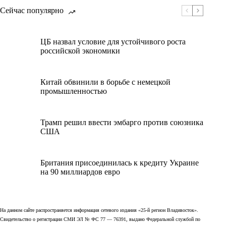
Сейчас популярно
ЦБ назвал условие для устойчивого роста
российской экономики
Китай обвинили в борьбе с немецкой
промышленностью
Трамп решил ввести эмбарго против союзника
США
Британия присоединилась к кредиту Украине
на 90 миллиардов евро
На данном сайте распространяется информация сетевого издания «25-й регион Владивосток».
Свидетельство о регистрации СМИ ЭЛ № ФС 77 — 76391, выдано Федеральной службой по