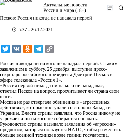
Перейти
Актуальные новости
к
России и мира (18+)
сути
Песков: Россия никогда не нападала первой
5:37 - 26.12.2021
T
V
O
T
C
w
K
d
e
o
Россия никогда ни на кого не нападала первой. С таким
i
n
l
p
заявлением в субботу, 25 декабря, выступил пресс-
секретарь российского президента Дмитрий Песков в
t
o
e
y
эфире телеканала «
Россия 1
».
t
k
g
L
«Россия первой никогда ни на кого не нападала», —
ответил Песков на вопрос, просчитывает ли страна свои
e
l
r
i
шаги.
r
a
a
n
Москва не раз отвергала обвинения в «агрессивных
действиях», которые поступали со стороны Запада и
s
m
k
Украины. Власти страны заявляли, что Россия никому не
s
угрожает и ни на кого не собирается нападать.
Руководство страны называло заявления об «агрессии»
n
предлогом, которым пользуется НАТО, чтобы разместить
i
больше военной техники возле границ государства.