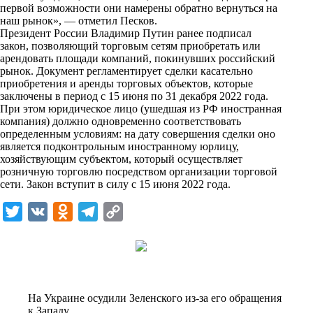
i
первой возможности они намерены обратно вернуться на
наш рынок», —
отметил
Песков.
k
Президент России Владимир Путин ранее подписал
закон, позволяющий торговым сетям приобретать или
i
арендовать площади компаний, покинувших российский
рынок. Документ регламентирует сделки касательно
приобретения и аренды торговых объектов, которые
заключены в период с 15 июня по 31 декабря 2022 года.
При этом юридическое лицо (ушедшая из РФ иностранная
компания) должно одновременно соответствовать
определенным условиям: на дату совершения сделки оно
является подконтрольным иностранному юрлицу,
хозяйствующим субъектом, который осуществляет
розничную торговлю посредством организации торговой
сети. Закон вступит в силу с 15 июня 2022 года.
T
V
O
T
C
w
K
d
e
o
i
n
l
p
t
o
e
y
t
k
g
L
На Украине осудили Зеленского из-за его обращения
e
l
r
i
к Западу