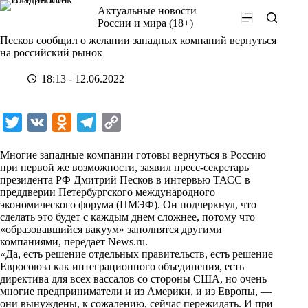
Перейти
Актуальные новости
к
России и мира (18+)
сути
Песков сообщил о желании западных компаний вернуться
на российский рынок
18:13 - 12.06.2022
T
V
O
T
C
w
K
d
e
o
Многие западные компании готовы вернуться в Россию
i
n
l
p
при первой же возможности, заявил пресс-секретарь
президента РФ Дмитрий Песков в интервью ТАСС в
t
o
e
y
преддверии Петербургского международного
t
k
g
L
экономического форума (ПМЭФ). Он подчеркнул, что
сделать это будет с каждым днем сложнее, потому что
e
l
r
i
«образовавшийся вакуум» заполнятся другими
r
a
a
n
компаниями, передает
News.ru
.
«Да, есть решение отдельных правительств, есть решение
s
m
k
Евросоюза как интеграционного объединения, есть
s
директива для всех вассалов со стороны США, но очень
многие предприниматели и из Америки, и из Европы, —
n
они вынуждены, к сожалению, сейчас пережидать. И при