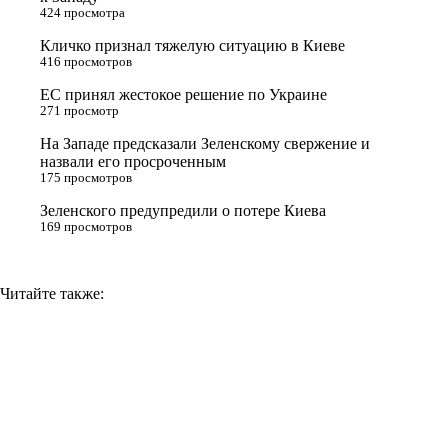
424 просмотра
r
a
a
n
Кличко признал тяжелую ситуацию в Киеве
s
m
k
416 просмотров
s
ЕС принял жестокое решение по Украине
n
271 просмотр
i
На Западе предсказали Зеленскому свержение и
назвали его просроченным
k
175 просмотров
i
Зеленского предупредили о потере Киева
169 просмотров
Читайте также: