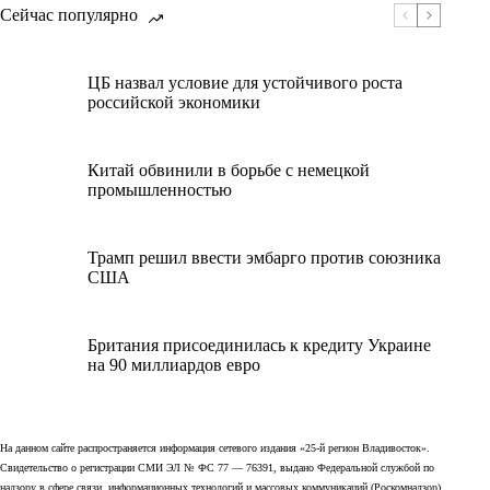
Сейчас популярно
ЦБ назвал условие для устойчивого роста
российской экономики
Китай обвинили в борьбе с немецкой
промышленностью
Трамп решил ввести эмбарго против союзника
США
Британия присоединилась к кредиту Украине
на 90 миллиардов евро
На данном сайте распространяется информация сетевого издания «25-й регион Владивосток».
Свидетельство о регистрации СМИ ЭЛ № ФС 77 — 76391, выдано Федеральной службой по
надзору в сфере связи, информационных технологий и массовых коммуникаций (Роскомнадзор)