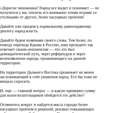
i
⠀
«Дорогие чиновники! Народ все видит и понимает — не
k
получится у вас отвлечь его внимание этими играми со
i
столицами от других, более насущных проблем!
⠀
Давайте уже придем к нормальному, равноправному
диалогу народ-власть.
⠀
Давайте будем хозяевами своего слова. Тем более, по
поводу перехода Крыма в Россию, наш президент так
отвечает своим оппонентам — что это был
демократический путь, через референдум и через
волеизявление народа, проживающего на данной
территории.
⠀
На территории Дальнего Востока проживает не менее
заслуживающий к себе уважения народ. Его бы тоже не
мешало спросить.
⠀
И, еще — главный вопрос — в какую примерно сумму
для налогоплательщиков обойдется это действо?
⠀
Оглянитесь вокруг и найдется масса гораздо более
насущных проблем и решений, реально повышающих