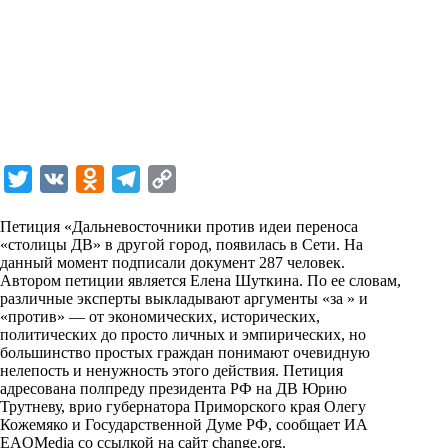
T
V
O
T
C
w
K
d
e
o
Петиция «Дальневосточники против идеи переноса
i
n
l
p
«столицы ДВ» в другой город, появилась в Сети. На
данный момент подписали документ 287 человек.
t
o
e
y
Автором петиции является Елена Шуткина. По ее словам,
t
k
g
L
различные эксперты выкладывают аргументы «за » и
«против» — от экономических, исторических,
e
l
r
i
политических до просто личных и эмпирических, но
r
a
a
n
большинство простых граждан понимают очевидную
нелепость и ненужность этого действия. Петиция
s
m
k
адресована полпреду президента РФ на ДВ Юрию
s
Трутневу, врио губернатора Приморского края Олегу
Кожемяко и Государственной Думе РФ, сообщает ИА
n
EAOMedia со ссылкой на сайт change.org.