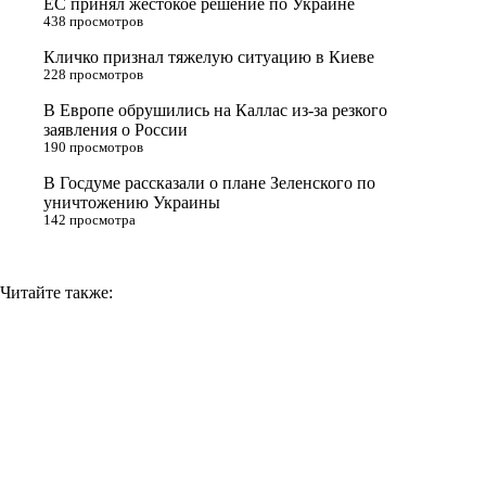
ЕС принял жестокое решение по Украине
s
m
k
438 просмотров
s
Кличко признал тяжелую ситуацию в Киеве
n
228 просмотров
i
В Европе обрушились на Каллас из-за резкого
заявления о России
k
190 просмотров
i
В Госдуме рассказали о плане Зеленского по
уничтожению Украины
142 просмотра
Читайте также: