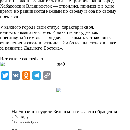
рейтинг власти. Займитесь ими. Не трогайте наши города.
Хабаровск и Владивосток — строились примерно в одно
время, но развиваются каждый по-своему и оба по-своему
прекрасны.
⠀
У каждого города свой статус, характер и своя,
неповторимая атмосфера. И давайте не будем как
пресловутый символ — медведь — ломать устоявшиеся
отношения и связи в регионе. Тем более, на словах вы все
за развитие Дальнего Востока».
⠀
Источник:
eaomedia.ru
T
V
O
T
C
w
K
d
e
o
i
n
l
p
t
o
e
y
t
k
g
L
На Украине осудили Зеленского из-за его обращения
e
l
r
i
к Западу
439 просмотров
r
a
a
n