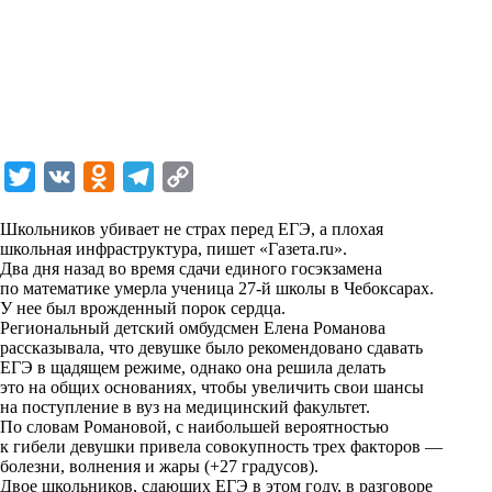
T
V
O
T
C
w
K
d
e
o
Школьников убивает не страх перед ЕГЭ, а плохая
i
n
l
p
школьная инфраструктура, пишет «
Газета.ru
».
Два дня назад во время сдачи единого госэкзамена
t
o
e
y
по математике умерла ученица 27-й школы в Чебоксарах.
t
k
g
L
У нее был врожденный порок сердца.
Региональный детский омбудсмен Елена Романова
e
l
r
i
рассказывала, что девушке было рекомендовано сдавать
r
a
a
n
ЕГЭ в щадящем режиме, однако она решила делать
это на общих основаниях, чтобы увеличить свои шансы
s
m
k
на поступление в вуз на медицинский факультет.
s
По словам Романовой, с наибольшей вероятностью
к гибели девушки привела совокупность трех факторов —
n
болезни, волнения и жары (+27 градусов).
i
Двое школьников, сдающих ЕГЭ в этом году, в разговоре