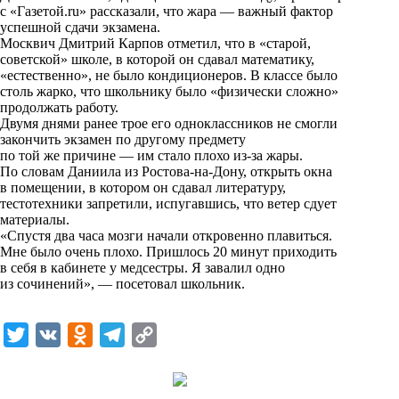
с «Газетой.ru» рассказали, что жара — важный фактор
k
успешной сдачи экзамена.
Москвич Дмитрий Карпов отметил, что в «старой,
i
советской» школе, в которой он сдавал математику,
«естественно», не было кондиционеров. В классе было
столь жарко, что школьнику было «физически сложно»
продолжать работу.
Двумя днями ранее трое его одноклассников не смогли
закончить экзамен по другому предмету
по той же причине — им стало плохо из-за жары.
По словам Даниила из Ростова-на-Дону, открыть окна
в помещении, в котором он сдавал литературу,
тестотехники запретили, испугавшись, что ветер сдует
материалы.
«Спустя два часа мозги начали откровенно плавиться.
Мне было очень плохо. Пришлось 20 минут приходить
в себя в кабинете у медсестры. Я завалил одно
из сочинений», — посетовал школьник.
T
V
O
T
C
w
K
d
e
o
i
n
l
p