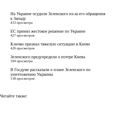
t
o
e
y
t
k
g
L
На Украине осудили Зеленского из-за его обращения
e
l
r
i
к Западу
433 просмотра
r
a
a
n
ЕС принял жестокое решение по Украине
s
m
k
427 просмотров
s
Кличко признал тяжелую ситуацию в Киеве
n
426 просмотров
i
Зеленского предупредили о потере Киева
184 просмотра
k
i
В Госдуме рассказали о плане Зеленского по
уничтожению Украины
138 просмотров
Читайте также: