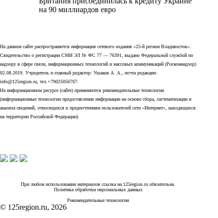
Британия присоединилась к кредиту Украине
на 90 миллиардов евро
На данном сайте распространяется информация сетевого издания «25-й регион Владивосток».
Свидетельство о регистрации СМИ ЭЛ № ФС 77 — 76391, выдано Федеральной службой по
надзору в сфере связи, информационных технологий и массовых коммуникаций (Роскомнадзор)
02.08.2019. Учредитель и главный редактор: Ушаков А. А., почта редакции:
info@125region.ru, тел.+79025056767.
На информационном ресурсе (сайте) применяются рекомендательные технологии
(информационные технологии предоставления информации на основе сбора, систематизации и
анализа сведений, относящихся к предпочтениям пользователей сети «Интернет», находящихся
на территории Российской Федерации).
При любом использовании материалов ссылка на 125region.ru обязательна.
Политика обработки персональных данных
Рекомендательные технологии
© 125region.ru, 2026