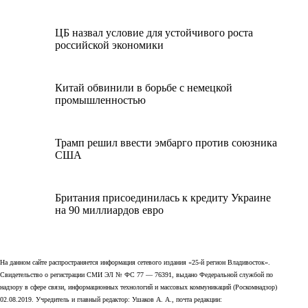
ЦБ назвал условие для устойчивого роста
российской экономики
Китай обвинили в борьбе с немецкой
промышленностью
Трамп решил ввести эмбарго против союзника
США
Британия присоединилась к кредиту Украине
на 90 миллиардов евро
На данном сайте распространяется информация сетевого издания «25-й регион Владивосток».
Свидетельство о регистрации СМИ ЭЛ № ФС 77 — 76391, выдано Федеральной службой по
надзору в сфере связи, информационных технологий и массовых коммуникаций (Роскомнадзор)
02.08.2019. Учредитель и главный редактор: Ушаков А. А., почта редакции: