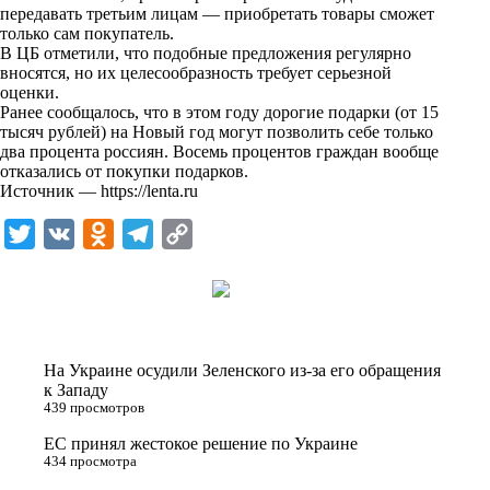
передавать третьим лицам — приобретать товары сможет
k
только сам покупатель.
В
ЦБ
отметили, что подобные предложения регулярно
i
вносятся, но их целесообразность требует серьезной
оценки.
Ранее
сообщалось
, что в этом году дорогие подарки (от 15
тысяч рублей) на Новый год могут позволить себе только
два процента россиян. Восемь процентов граждан вообще
отказались от покупки подарков.
Источник —
https://lenta.ru
T
V
O
T
C
w
K
d
e
o
i
n
l
p
t
o
e
y
t
k
g
L
На Украине осудили Зеленского из-за его обращения
e
l
r
i
к Западу
439 просмотров
r
a
a
n
ЕС принял жестокое решение по Украине
s
m
k
434 просмотра
s