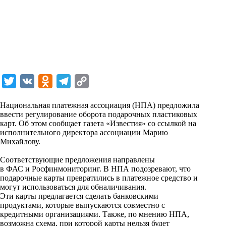
T
V
O
T
C
w
K
d
e
o
Национальная платежная ассоциация (НПА) предложила
i
n
l
p
ввести регулирование оборота подарочных пластиковых
карт. Об этом сообщает газета «Известия» со ссылкой на
t
o
e
y
исполнительного директора ассоциации Марию
t
k
g
L
Михайлову.
e
l
r
i
Соответствующие предложения направлены
r
a
a
n
в
ФАС
и
Росфинмониторинг
. В НПА подозревают, что
подарочные карты превратились в платежное средство и
s
m
k
могут использоваться для обналичивания.
s
Эти карты предлагается сделать банковскими
продуктами, которые выпускаются совместно с
n
кредитными организациями. Также, по мнению НПА,
i
возможна схема, при которой карты нельзя будет