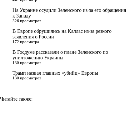
r
a
a
n
На Украине осудили Зеленского из-за его обращения
к Западу
s
m
k
326 просмотров
s
В Европе обрушились на Каллас из-за резкого
n
заявления о России
172 просмотра
i
В Госдуме рассказали о плане Зеленского по
k
уничтожению Украины
i
130 просмотров
Трамп назвал главных «убийц» Европы
130 просмотров
Читайте также: