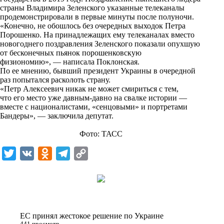
n
страны Владимира Зеленского указанные телеканалы
i
продемонстрировали в первые минуты после полуночи.
«Конечно, не обошлось без очередных выходок Петра
k
Порошенко. На принадлежащих ему телеканалах вместо
новогоднего поздравления Зеленского показали опухшую
i
от бесконечных пьянок порошенковскую
физиономию», — написала Поклонская.
По ее мнению, бывший президент Украины в очередной
раз попытался расколоть страну.
«Петр Алексеевич никак не может смириться с тем,
что его место уже давным-давно на свалке истории —
вместе с националистами, «сенцовыми» и портретами
Бандеры», — заключила депутат.
Фото: ТАСС
T
V
O
T
C
w
K
d
e
o
i
n
l
p
t
o
e
y
t
k
g
L
ЕС принял жестокое решение по Украине
e
l
r
i
441 просмотр