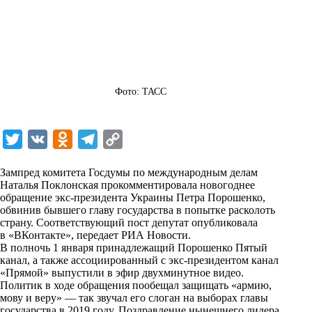
Фото: ТАСС
T
V
O
T
C
w
K
d
e
o
Зампред комитета Госдумы по международным делам
i
n
l
p
Наталья Поклонская прокомментировала новогоднее
обращение экс-президента Украины Петра Порошенко,
t
o
e
y
обвинив бывшего главу государства в попытке расколоть
t
k
g
L
страну. Соответствующий пост депутат опубликовала
в «ВКонтакте», передает
РИА Новости
.
e
l
r
i
В полночь 1 января принадлежащий Порошенко Пятый
r
a
a
n
канал, а также ассоциированный с экс-президентом канал
«Прямой» выпустили в эфир двухминутное видео.
s
m
k
Политик в ходе обращения пообещал защищать «армию,
s
мову и веру» — так звучал его слоган на выборах главы
государства в 2019 году. Поздравление нынешнего лидера