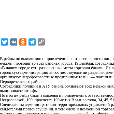
T
V
O
T
C
w
K
d
e
o
i
n
l
p
В рейды по выявлению и привлечению к ответственности лиц, 
ёлками, проводят во всех районах города. 19 декабря, сотрудн
t
o
e
y
«В нашем городе есть разрешенные места торговли ёлками. Их 
t
k
g
L
городскую администрацию за соответствующими разрешениями.
организуют недобросовестные предприниматели», — пояснили 
e
l
r
i
Первореченского района.
r
a
a
n
Сотрудники полиции и АТУ района обязывают всех незаконных 
выписывают штрафы.
s
m
k
По итогам рейда были выявлены и привлечены к ответственност
s
Некрасовской, 100, проспекте 100-летия Владивостока, 34, 45, 5
Специалисты административно-территориальных управлений ра
n
свидетелями правонарушений, в том числе и незаконной торгов
i
информации проводятся проверки, а нарушителей штрафуют.