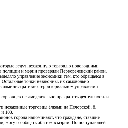
которые ведут незаконную торговлю новогодними
ики полиции и мэрии проверяли Первореченский район.
выделяло управление экономики тем, кто обращался в
 Остальные точки незаконны, их самовольно
в административно-территориальном управлении
торговцев незамедлительно прекратить деятельность и
и незаконные торговцы ёлками на Печорской, 8,
1 и 103.
йонов города напоминают, что граждане, ставшие
ли, могут сообщать об этом в мэрии. По поступающей