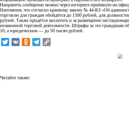
Направить сообщение можно через интернет-приёмную на офиц
k
Напомним, что согласно краевому закону № 44-КЗ «Об админи
торговлю для граждан обойдётся до 1500 рублей, для должностн
i
рублей. Также придётся заплатить и за размещение нестационар
незаконной торговой деятельности. Штрафы за это гражданам о
10, а юридическим — до 50 тысяч рублей.
T
V
O
T
C
w
K
d
e
o
i
n
l
p
t
o
e
y
t
k
g
L
Читайте также:
e
l
r
i
r
a
a
n
s
m
k
s
n
i