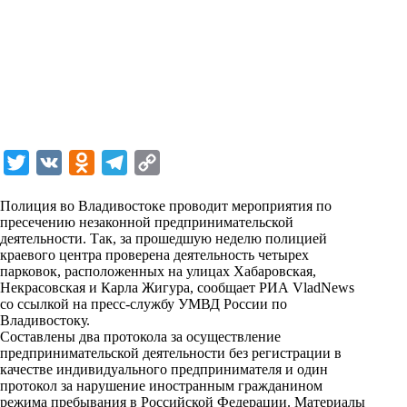
T
V
O
T
C
w
K
d
e
o
Полиция во Владивостоке проводит мероприятия по
i
n
l
p
пресечению незаконной предпринимательской
деятельности. Так, за прошедшую неделю полицией
t
o
e
y
краевого центра проверена деятельность четырех
t
k
g
L
парковок, расположенных на улицах Хабаровская,
Некрасовская и Карла Жигура, сообщает РИА VladNews
e
l
r
i
со ссылкой на пресс-службу УМВД России по
r
a
a
n
Владивостоку.
Составлены два протокола за осуществление
s
m
k
предпринимательской деятельности без регистрации в
s
качестве индивидуального предпринимателя и один
протокол за нарушение иностранным гражданином
n
режима пребывания в Российской Федерации. Материалы