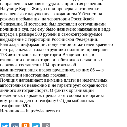
i
направлены в мировые суды для принятия решения.
На улице Карла Жигура при проверке автостоянки
k
выявлен факт нарушения гражданином Узбекистана
режима пребывания на территории Российской
i
Федерации. Иностранец был доставлен сотрудниками
полиции в суд, где ему было назначено наказание в виде
штрафа в размере 500 рублей и самоконтролируемое
выдворение с территории Российской Федерации.
Благодаря информации, полученной от жителей краевого
центра, с начала года сотрудники полиции проверили
178 автостоянок на территории Владивостока, в
отношении организаторов и работников незаконных
парковок составлены 134 протокола об
административных правонарушениях, из них 86 — в
отношении иностранных граждан.
Полиция напоминает: взимание платы на нелегальных
автостоянках незаконно и не гарантирует сохранности
личного автотранспорта. О фактах организации
незаконных парковок предлагают сообщать в органы
внутренних дел по телефону 02 (для мобильных
телефонов 020).
Источник —
https://vladnews.ru
T
V
O
T
C