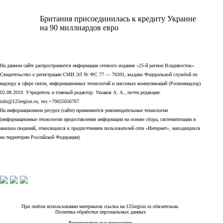
Британия присоединилась к кредиту Украине
на 90 миллиардов евро
На данном сайте распространяется информация сетевого издания «25-й регион Владивосток».
Свидетельство о регистрации СМИ ЭЛ № ФС 77 — 76391, выдано Федеральной службой по
надзору в сфере связи, информационных технологий и массовых коммуникаций (Роскомнадзор)
02.08.2019. Учредитель и главный редактор: Ушаков А. А., почта редакции:
info@125region.ru, тел.+79025056767.
На информационном ресурсе (сайте) применяются рекомендательные технологии
(информационные технологии предоставления информации на основе сбора, систематизации и
анализа сведений, относящихся к предпочтениям пользователей сети «Интернет», находящихся
на территории Российской Федерации).
При любом использовании материалов ссылка на 125region.ru обязательна.
Политика обработки персональных данных
Рекомендательные технологии