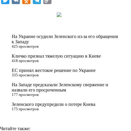
w
K
d
e
o
i
n
l
p
t
o
e
y
t
k
g
L
На Украине осудили Зеленского из-за его обращения
e
l
r
i
к Западу
425 просмотров
r
a
a
n
Кличко признал тяжелую ситуацию в Киеве
s
m
k
418 просмотров
s
ЕС принял жестокое решение по Украине
n
335 просмотров
i
На Западе предсказали Зеленскому свержение и
назвали его просроченным
k
177 просмотров
i
Зеленского предупредили о потере Киева
175 просмотров
Читайте также: