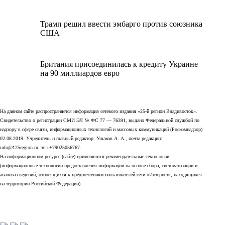
Трамп решил ввести эмбарго против союзника
США
Британия присоединилась к кредиту Украине
на 90 миллиардов евро
На данном сайте распространяется информация сетевого издания «25-й регион Владивосток».
Свидетельство о регистрации СМИ ЭЛ № ФС 77 — 76391, выдано Федеральной службой по
надзору в сфере связи, информационных технологий и массовых коммуникаций (Роскомнадзор)
02.08.2019. Учредитель и главный редактор: Ушаков А. А., почта редакции:
info@125region.ru, тел.+79025056767.
На информационном ресурсе (сайте) применяются рекомендательные технологии
(информационные технологии предоставления информации на основе сбора, систематизации и
анализа сведений, относящихся к предпочтениям пользователей сети «Интернет», находящихся
на территории Российской Федерации).