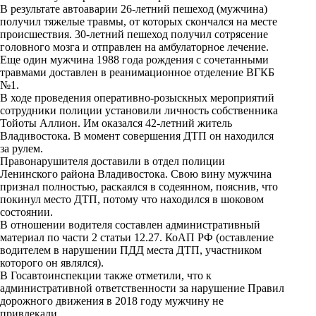
i
В результате автоаварии 26-летний пешеход (мужчина)
получил тяжелые травмы, от которых скончался на месте
k
происшествия. 30-летний пешеход получил сотрясение
головного мозга и отправлен на амбулаторное лечение.
i
Еще один мужчина 1988 года рождения с сочетанными
травмами доставлен в реанимационное отделение ВГКБ
№1.
В ходе проведения оперативно-розыскных мероприятий
сотрудники полиции установили личность собственника
Тойоты Аллион. Им оказался 42-летний житель
Владивостока. В момент совершения ДТП он находился
за рулем.
Правонарушителя доставили в отдел полиции
Ленинского района Владивостока. Свою вину мужчина
признал полностью, раскаялся в содеянном, пояснив, что
покинул место ДТП, потому что находился в шоковом
состоянии.
В отношении водителя составлен административный
материал по части 2 статьи 12.27. КоАП РФ (оставление
водителем в нарушении ПДД места ДТП, участником
которого он являлся).
В Госавтоинспекции также отметили, что к
административной ответственности за нарушение Правил
дорожного движения в 2018 году мужчину не
привлекали.