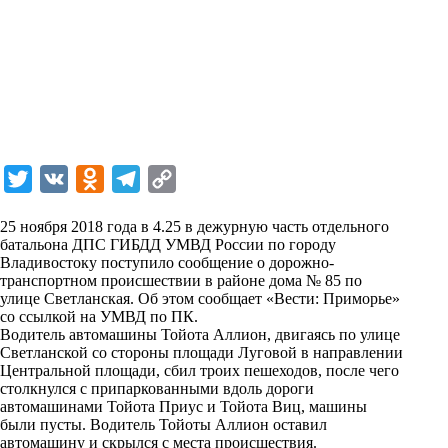
T
V
O
T
C
w
K
d
e
o
25 ноября 2018 года в 4.25 в дежурную часть отдельного
i
n
l
p
батальона ДПС ГИБДД УМВД России по городу
Владивостоку поступило сообщение о дорожно-
t
o
e
y
транспортном происшествии в районе дома № 85 по
t
k
g
L
улице Светланская. Об этом сообщает «Вести: Приморье»
со ссылкой на УМВД по ПК.
e
l
r
i
Водитель автомашины Тойота Аллион, двигаясь по улице
r
a
a
n
Светланской со стороны площади Луговой в направлении
Центральной площади,
сбил троих пешеходов
, после чего
s
m
k
столкнулся с припаркованными вдоль дороги
s
автомашинами Тойота Приус и Тойота Виц, машины
были пусты. Водитель Тойоты Аллион оставил
n
автомашину и скрылся с места происшествия.