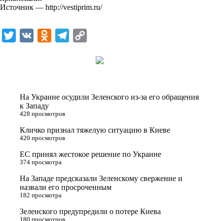
Источник —
http://vestiprim.ru/
T
V
O
T
C
w
K
d
e
o
i
n
l
p
t
o
e
y
t
k
g
L
На Украине осудили Зеленского из-за его обращения
e
l
r
i
к Западу
428 просмотров
r
a
a
n
Кличко признал тяжелую ситуацию в Киеве
s
m
k
420 просмотров
s
ЕС принял жестокое решение по Украине
n
374 просмотра
i
На Западе предсказали Зеленскому свержение и
назвали его просроченным
k
182 просмотра
i
Зеленского предупредили о потере Киева
180 просмотров