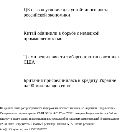
ЦБ назвал условие для устойчивого роста
российской экономики
Китай обвинили в борьбе с немецкой
промышленностью
Трамп решил ввести эмбарго против союзника
США
Британия присоединилась к кредиту Украине
на 90 миллиардов евро
На данном сайте распространяется информация сетевого издания «25-й регион Владивосток».
Свидетельство о регистрации СМИ ЭЛ № ФС 77 — 76391, выдано Федеральной службой по
надзору в сфере связи, информационных технологий и массовых коммуникаций (Роскомнадзор)
02.08.2019. Учредитель и главный редактор: Ушаков А. А., почта редакции:
info@125region.ru, тел.+79025056767.