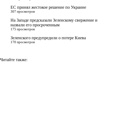
s
ЕС принял жестокое решение по Украине
n
307 просмотров
i
На Западе предсказали Зеленскому свержение и
назвали его просроченным
k
175 просмотров
i
Зеленского предупредили о потере Киева
170 просмотров
Читайте также: