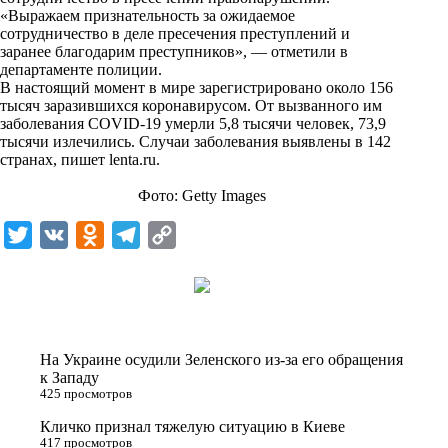
n
«Выражаем признательность за ожидаемое
i
сотрудничество в деле пресечения преступлений и
заранее благодарим преступников», — отметили в
k
департаменте полиции.
В настоящий момент в мире зарегистрировано около 156
i
тысяч заразившихся коронавирусом. От вызванного им
заболевания COVID-19 умерли 5,8 тысячи человек, 73,9
тысячи излечились. Случаи заболевания выявлены в 142
странах, пишет
lenta.ru
.
Фото: Getty Images
T
V
O
T
C
w
K
d
e
o
i
n
l
p
t
o
e
y
t
k
g
L
На Украине осудили Зеленского из-за его обращения
e
l
r
i
к Западу
425 просмотров
r
a
a
n
Кличко признал тяжелую ситуацию в Киеве
s
m
k
417 просмотров