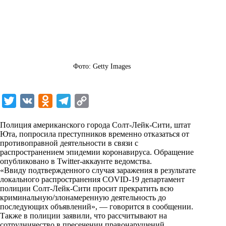
Фото: Getty Images
T
V
O
T
C
w
K
d
e
o
Полиция американского города Солт-Лейк-Сити, штат
i
n
l
p
Юта, попросила преступников временно отказаться от
противоправной деятельности в связи с
t
o
e
y
распространением эпидемии коронавируса. Обращение
t
k
g
L
опубликовано в
Twitter-
аккаунте ведомства.
«Ввиду подтвержденного случая заражения в результате
e
l
r
i
локального распространения COVID-19 департамент
r
a
a
n
полиции Солт-Лейк-Сити просит прекратить всю
криминальную/злонамеренную деятельность до
s
m
k
последующих объявлений», — говорится в сообщении.
s
Также в полиции заявили, что рассчитывают на
сотрудничество в пресечении правонарушений.