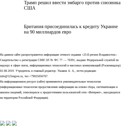
Трамп решил ввести эмбарго против союзника
США
Британия присоединилась к кредиту Украине
на 90 миллиардов евро
На данном сайте распространяется информация сетевого издания «25-й регион Владивосток».
Свидетельство о регистрации СМИ ЭЛ № ФС 77 — 76391, выдано Федеральной службой по
надзору в сфере связи, информационных технологий и массовых коммуникаций (Роскомнадзор)
02.08.2019. Учредитель и главный редактор: Ушаков А. А., почта редакции:
info@125region.ru, тел.+79025056767.
На информационном ресурсе (сайте) применяются рекомендательные технологии
(информационные технологии предоставления информации на основе сбора, систематизации и
анализа сведений, относящихся к предпочтениям пользователей сети «Интернет», находящихся
на территории Российской Федерации).