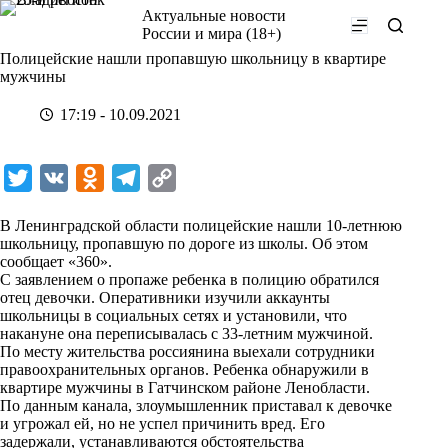
Перейти
Актуальные новости
к
России и мира (18+)
сути
Полицейские нашли пропавшую школьницу в квартире
мужчины
17:19 - 10.09.2021
T
V
O
T
C
w
K
d
e
o
В Ленинградской области полицейские нашли 10-летнюю
i
n
l
p
школьницу, пропавшую по дороге из школы. Об этом
сообщает «
t
360
».
o
e
y
С заявлением о пропаже ребенка в полицию обратился
t
k
g
L
отец девочки. Оперативники изучили аккаунты
школьницы в социальных сетях и установили, что
e
l
r
i
накануне она переписывалась с 33-летним мужчиной.
r
a
a
n
По месту жительства россиянина выехали сотрудники
правоохранительных органов. Ребенка обнаружили в
s
m
k
квартире мужчины в Гатчинском районе Ленобласти.
s
По данным канала, злоумышленник приставал к девочке
и угрожал ей, но не успел причинить вред. Его
n
задержали, устанавливаются обстоятельства