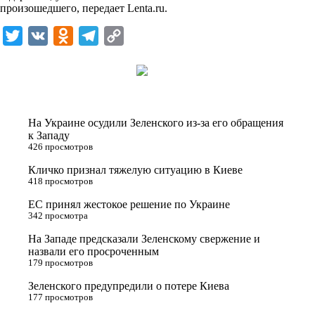
i
произошедшего, передает
Lenta.ru
.
k
T
V
O
T
C
i
w
K
d
e
o
i
n
l
p
t
o
e
y
t
k
g
L
На Украине осудили Зеленского из-за его обращения
e
l
r
i
к Западу
426 просмотров
r
a
a
n
Кличко признал тяжелую ситуацию в Киеве
s
m
k
418 просмотров
s
ЕС принял жестокое решение по Украине
n
342 просмотра
i
На Западе предсказали Зеленскому свержение и
назвали его просроченным
k
179 просмотров
i
Зеленского предупредили о потере Киева
177 просмотров