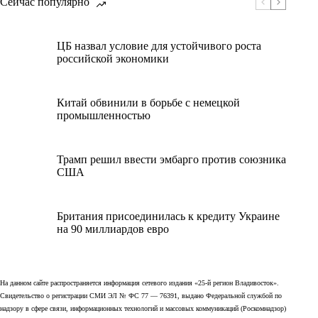
Сейчас популярно
ЦБ назвал условие для устойчивого роста
российской экономики
Китай обвинили в борьбе с немецкой
промышленностью
Трамп решил ввести эмбарго против союзника
США
Британия присоединилась к кредиту Украине
на 90 миллиардов евро
На данном сайте распространяется информация сетевого издания «25-й регион Владивосток».
Свидетельство о регистрации СМИ ЭЛ № ФС 77 — 76391, выдано Федеральной службой по
надзору в сфере связи, информационных технологий и массовых коммуникаций (Роскомнадзор)