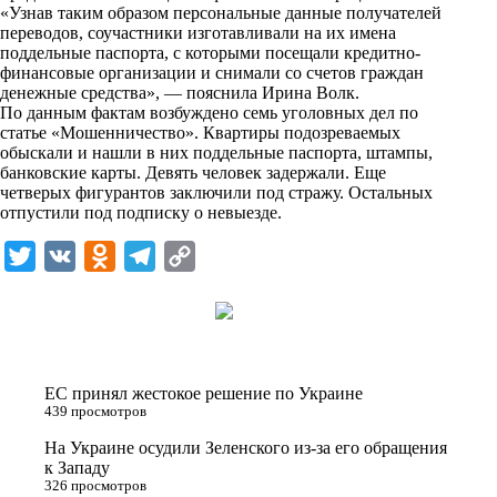
i
«Узнав таким образом персональные данные получателей
переводов, соучастники изготавливали на их имена
k
поддельные паспорта, с которыми посещали кредитно-
финансовые организации и снимали со счетов граждан
i
денежные средства», — пояснила Ирина Волк.
По данным фактам возбуждено семь уголовных дел по
статье «Мошенничество». Квартиры подозреваемых
обыскали и нашли в них поддельные паспорта, штампы,
банковские карты. Девять человек задержали. Еще
четверых фигурантов заключили под стражу. Остальных
отпустили под подписку о невыезде.
T
V
O
T
C
w
K
d
e
o
i
n
l
p
t
o
e
y
t
k
g
L
ЕС принял жестокое решение по Украине
e
l
r
i
439 просмотров
r
a
a
n
На Украине осудили Зеленского из-за его обращения
к Западу
s
m
k
326 просмотров