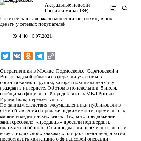
Перейти
Актуальные новости
к
России и мира (18+)
сути
Полицейские задержали мошенников, похищавших
деньги у сетевых покупателей
4:40 - 6.07.2021
T
V
O
T
C
w
K
d
e
o
Оперативники в Москве, Подмосковье, Саратовской и
i
n
l
p
Волгоградской областях задержали участников
организованной группы, которая похищала деньги у
t
o
e
y
граждан в интернете. Об этом в понедельник, 5 июля,
t
k
g
L
сообщила официальный представитель МВД России
Ирина Волк, передает
vm.ru
.
e
l
r
i
По данным следствия, злоумышленники публиковали в
r
a
a
n
Сети объявления о продаже недвижимости, премиальных
машин и медицинских масок. Тех, кого предложение
s
m
k
заинтересовало, «продавцы» просили подтвердить
s
платежеспособность. Они предлагали перечислить деньги
кому-либо из своих знакомых или родственников, а затем
n
предоставить квитанцию о финансовой операции.