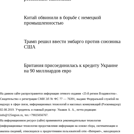
Китай обвинили в борьбе с немецкой
промышленностью
Трамп решил ввести эмбарго против союзника
США
Британия присоединилась к кредиту Украине
на 90 миллиардов евро
На данном сайте распространяется информация сетевого издания «25-й регион Владивосток».
Свидетельство о регистрации СМИ ЭЛ № ФС 77 — 76391, выдано Федеральной службой по
надзору в сфере связи, информационных технологий и массовых коммуникаций (Роскомнадзор)
02.08.2019. Учредитель и главный редактор: Ушаков А. А., почта редакции:
info@125region.ru, тел.+79025056767.
На информационном ресурсе (сайте) применяются рекомендательные технологии
(информационные технологии предоставления информации на основе сбора, систематизации и
анализа сведений, относящихся к предпочтениям пользователей сети «Интернет», находящихся