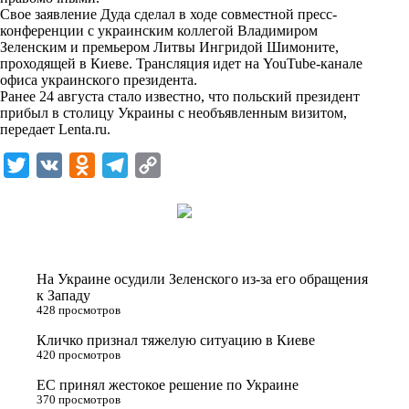
i
Свое заявление Дуда сделал в ходе совместной пресс-
конференции с украинским коллегой Владимиром
k
Зеленским и премьером Литвы Ингридой Шимоните,
проходящей в Киеве. Трансляция идет на YouTube-канале
i
офиса украинского президента.
Ранее 24 августа стало известно, что польский президент
прибыл в столицу Украины с необъявленным визитом,
передает
Lenta.ru
.
T
V
O
T
C
w
K
d
e
o
i
n
l
p
t
o
e
y
t
k
g
L
На Украине осудили Зеленского из-за его обращения
e
l
r
i
к Западу
428 просмотров
r
a
a
n
Кличко признал тяжелую ситуацию в Киеве
s
m
k
420 просмотров
s
ЕС принял жестокое решение по Украине
n
370 просмотров