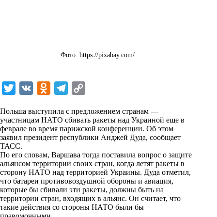
Фото: https://pixabay.com/
T
V
O
T
C
w
K
d
e
o
Польша выступила с предложением странам —
i
n
l
p
участницам НАТО сбивать ракеты над Украиной еще в
феврале во время парижской конференции. Об этом
t
o
e
y
заявил президент республики Анджей Дуда, сообщает
t
k
g
L
ТАСС
.
По его словам, Варшава тогда поставила вопрос о защите
e
l
r
i
альянсом территории своих стран, когда летят ракеты в
r
a
a
n
сторону НАТО над территорией Украины. Дуда отметил,
что батареи противовоздушной обороны и авиация,
s
m
k
которые бы сбивали эти ракеты, должны быть на
s
территории стран, входящих в альянс. Он считает, что
такие действия со стороны НАТО были бы
n
правомочными.