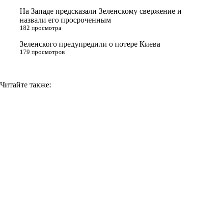
i
На Западе предсказали Зеленскому свержение и
назвали его просроченным
k
182 просмотра
i
Зеленского предупредили о потере Киева
179 просмотров
Читайте также: