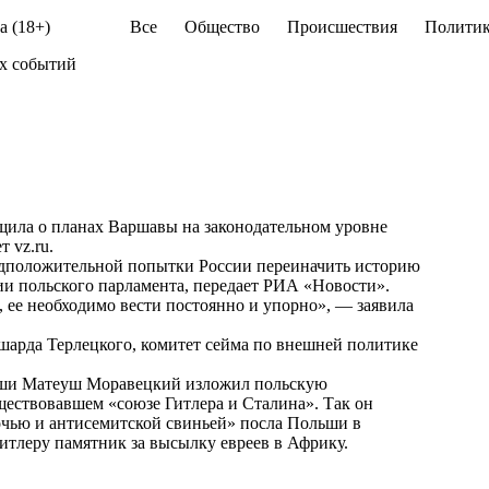
а (18+)
Все
Общество
Происшествия
Политик
их событий
щила о планах Варшавы на законодательном уровне
ет
vz.ru
.
редположительной попытки России переиначить историю
ии польского парламента, передает РИА «Новости».
 ее необходимо вести постоянно и упорно», — заявила
шарда Терлецкого, комитет сейма по внешней политике
льши Матеуш Моравецкий изложил польскую
ществовавшем «союзе Гитлера и Сталина». Так он
очью и антисемитской свиньей» посла Польши в
итлеру памятник за высылку евреев в Африку.