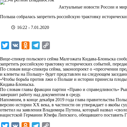
Перейти
Актуальные новости России и мир
к
сути
Польша собралась запретить российскую трактовку историческ
16:22 - 7.01.2020
T
V
O
T
C
w
K
d
e
o
Вице-спикер польского сейма Малгожата Кидава-Блоньска сооб
i
n
l
p
запретить российскую трактовку исторических событий, переда
По словам вице-спикера сейма, законопроект о «пресечении п
t
o
e
y
и клеветы на Польшу» будет представлен на следующем заседан
t
k
g
L
«Чтобы борьба против лжи о Польше и истории принесла плоды,
Кидава-Блоньска.
e
l
r
i
По словам главы фракции партии «Право и справедливость» Ры
r
a
a
n
завершит работу над документом в среду.
Напомним, в конце декабря 2019 года глава правительства По
s
m
k
версию истории ХХ века, в частности он утверждает о якобы су
s
ответил на заявления Владимира Путина, который назвал «свол
нацистской Германии Юзефа Липского, обещавшего поставить Г
n
i
T
V
O
T
C