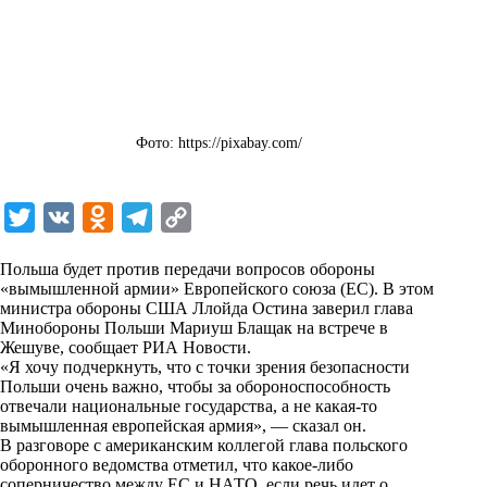
Фото: https://pixabay.com/
T
V
O
T
C
w
K
d
e
o
Польша будет против передачи вопросов обороны
i
n
l
p
«вымышленной армии» Европейского союза (ЕС). В этом
министра обороны США Ллойда Остина заверил глава
t
o
e
y
Минобороны Польши Мариуш Блащак на встрече в
t
k
g
L
Жешуве, сообщает
РИА
Новости
.
«Я хочу подчеркнуть, что с точки зрения безопасности
e
l
r
i
Польши очень важно, чтобы за обороноспособность
r
a
a
n
отвечали национальные государства, а не какая-то
вымышленная европейская армия», — сказал он.
s
m
k
В разговоре с американским коллегой глава польского
s
оборонного ведомства отметил, что какое-либо
соперничество между ЕС и НАТО, если речь идет о