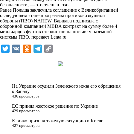
n
безопасности, — это очень плохо.
i
Ранее Польша заключила соглашение с Великобританией
о следующем этапе программы противовоздушной
k
обороны (ПВО) NAREW. Варшава подписала с
оборонной компанией MBDA контракт на сумму более 4
i
миллиардов фунтов стерлингов на поставку наземной
системы ПВО, передает
Lenta.ru
.
T
V
O
T
C
w
K
d
e
o
i
n
l
p
t
o
e
y
t
k
g
L
На Украине осудили Зеленского из-за его обращения
e
l
r
i
к Западу
436 просмотров
r
a
a
n
ЕС принял жестокое решение по Украине
s
m
k
429 просмотров
s
Кличко признал тяжелую ситуацию в Киеве
n
427 просмотров
i