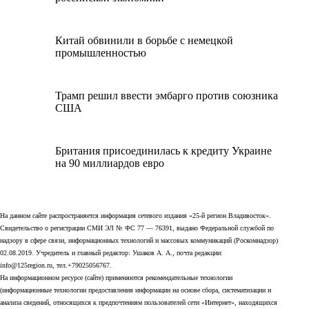
Китай обвинили в борьбе с немецкой
промышленностью
Трамп решил ввести эмбарго против союзника
США
Британия присоединилась к кредиту Украине
на 90 миллиардов евро
На данном сайте распространяется информация сетевого издания «25-й регион Владивосток».
Свидетельство о регистрации СМИ ЭЛ № ФС 77 — 76391, выдано Федеральной службой по
надзору в сфере связи, информационных технологий и массовых коммуникаций (Роскомнадзор)
02.08.2019. Учредитель и главный редактор: Ушаков А. А., почта редакции:
info@125region.ru, тел.+79025056767.
На информационном ресурсе (сайте) применяются рекомендательные технологии
(информационные технологии предоставления информации на основе сбора, систематизации и
анализа сведений, относящихся к предпочтениям пользователей сети «Интернет», находящихся