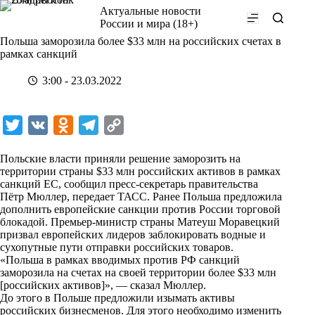
Перейти
Актуальные новости
к
России и мира (18+)
сути
Польша заморозила более $33 млн на российских счетах в
рамках санкций
3:00 - 23.03.2022
T
V
O
T
C
w
K
d
e
o
Польские власти приняли решение заморозить на
i
n
l
p
территории страны $33 млн российских активов в рамках
санкций ЕС, сообщил пресс-секретарь правительства
t
o
e
y
Пётр Мюллер, передает
ТАСС
. Ранее Польша предложила
t
k
g
L
дополнить европейские санкции против России торговой
блокадой. Премьер-министр страны Матеуш Моравецкий
e
l
r
i
призвал европейских лидеров заблокировать водные и
r
a
a
n
сухопутные пути отправки российских товаров.
«Польша в рамках вводимых против РФ санкций
s
m
k
заморозила на счетах на своей территории более $33 млн
s
[российских активов]», — сказал Мюллер.
До этого в Польше предложили изымать активы
n
российских бизнесменов. Для этого необходимо изменить