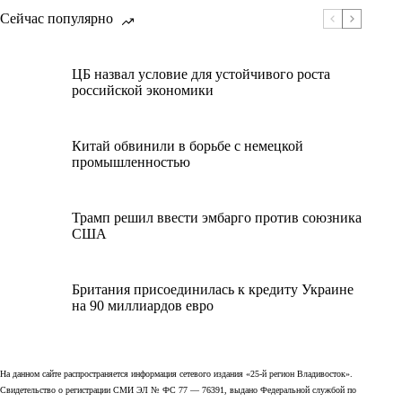
Сейчас популярно
ЦБ назвал условие для устойчивого роста
российской экономики
Китай обвинили в борьбе с немецкой
промышленностью
Трамп решил ввести эмбарго против союзника
США
Британия присоединилась к кредиту Украине
на 90 миллиардов евро
На данном сайте распространяется информация сетевого издания «25-й регион Владивосток».
Свидетельство о регистрации СМИ ЭЛ № ФС 77 — 76391, выдано Федеральной службой по