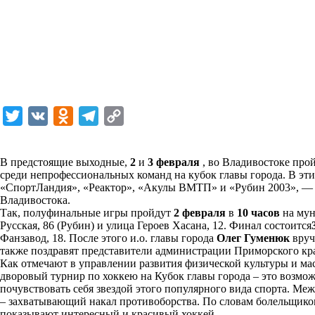
T
V
O
T
C
w
K
d
e
o
i
n
l
p
В предстоящие выходные,
2
и
3 февраля
, во Владивостоке про
среди непрофессиональных команд на кубок главы города. В эти
t
o
e
y
«СпортЛандия», «Реактор», «Акулы ВМТП» и «Рубин 2003», — 
t
k
g
L
Владивостока.
Так, полуфинальные игры пройдут
2 февраля
в
10 часов
на мун
e
l
r
i
Русская, 86 (Рубин) и улица Героев Хасана, 12. Финал состоится
r
a
a
n
Фанзавод, 18. После этого и.о. главы города
Олег Гуменюк
вруч
также поздравят представители администрации Приморского кр
s
m
k
Как отмечают в управлении развития физической культуры и ма
s
дворовый турнир по хоккею на Кубок главы города – это возм
почувствовать себя звездой этого популярного вида спорта. Ме
n
– захватывающий накал противоборства. По словам болельщик
i
показывают интересный и красивый хоккей.