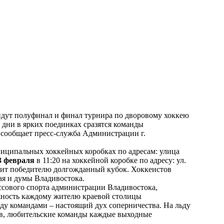
йдут полуфинал и финал турнира по дворовому хоккею
 дни в ярких поединках сразятся команды
сообщает пресс-служба Администрации г.
иципальных хоккейных коробках по адресам: улица
3 февраля
в 11:20 на хоккейной коробке по адресу: ул.
ит победителю долгожданный кубок. Хоккеистов
ая и думы Владивостока.
ссового спорта администрации Владивостока,
ожность каждому жителю краевой столицы
жду командами – настоящий дух соперничества. На льду
ов, любительские команды каждые выходные