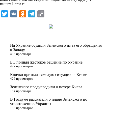
i
пишет
Lenta.ru
.
k
T
V
O
T
C
i
w
K
d
e
o
i
n
l
p
t
o
e
y
t
k
g
L
На Украине осудили Зеленского из-за его обращения
e
l
r
i
к Западу
433 просмотра
r
a
a
n
ЕС принял жестокое решение по Украине
s
m
k
427 просмотров
s
Кличко признал тяжелую ситуацию в Киеве
n
426 просмотров
i
Зеленского предупредили о потере Киева
184 просмотра
k
i
В Госдуме рассказали о плане Зеленского по
уничтожению Украины
138 просмотров