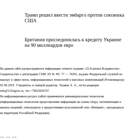
Трамп решил ввести эмбарго против союзника
США
Британия присоединилась к кредиту Украине
на 90 миллиардов евро
На данном сайте распространяется информация сетевого издания «25-й регион Владивосток».
Свидетельство о регистрации СМИ ЭЛ № ФС 77 — 76391, выдано Федеральной службой по
надзору в сфере связи, информационных технологий и массовых коммуникаций (Роскомнадзор)
02.08.2019. Учредитель и главный редактор: Ушаков А. А., почта редакции:
info@125region.ru, тел.+79025056767.
На информационном ресурсе (сайте) применяются рекомендательные технологии
(информационные технологии предоставления информации на основе сбора, систематизации и
анализа сведений, относящихся к предпочтениям пользователей сети «Интернет», находящихся
на территории Российской Федерации).