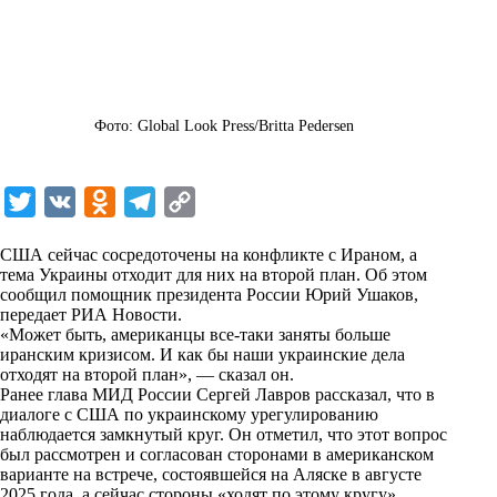
Фото: Global Look Press/Britta Pedersen
T
V
O
T
C
w
K
d
e
o
США сейчас сосредоточены на конфликте с Ираном, а
i
n
l
p
тема Украины отходит для них на второй план. Об этом
сообщил помощник президента России Юрий Ушаков,
t
o
e
y
передает
РИА Новости
.
t
k
g
L
«Может быть, американцы все-таки заняты больше
иранским кризисом. И как бы наши украинские дела
e
l
r
i
отходят на второй план», — сказал он.
r
a
a
n
Ранее глава МИД России Сергей Лавров рассказал, что в
диалоге с США по украинскому урегулированию
s
m
k
наблюдается замкнутый круг. Он отметил, что этот вопрос
s
был рассмотрен и согласован сторонами в американском
варианте на встрече, состоявшейся на Аляске в августе
n
2025 года, а сейчас стороны «ходят по этому кругу»,