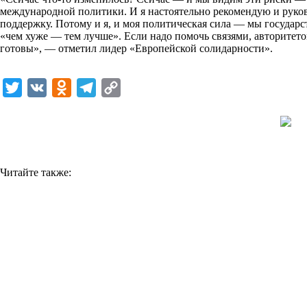
международной политики. И я настоятельно рекомендую и руков
k
поддержку. Потому и я, и моя политическая сила — мы государ
«чем хуже — тем лучше». Если надо помочь связями, авторитето
i
готовы», — отметил лидер «Европейской солидарности».
T
V
O
T
C
w
K
d
e
o
i
n
l
p
t
o
e
y
t
k
g
L
Читайте также:
e
l
r
i
r
a
a
n
s
m
k
s
n
i
k