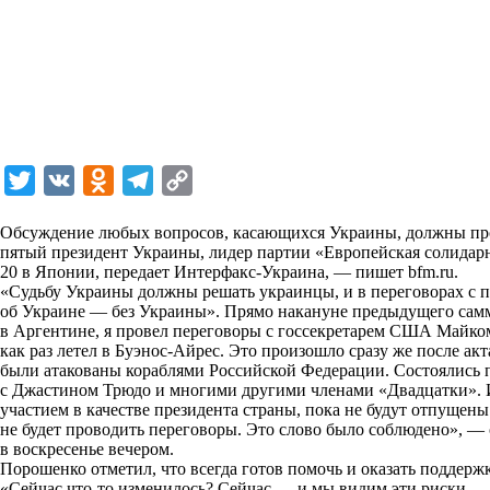
T
V
O
T
C
w
K
d
e
o
Обсуждение любых вопросов, касающихся Украины, должны прох
i
n
l
p
пятый президент Украины, лидер партии «Европейская солидар
20 в Японии, передает Интерфакс-Украина, — пишет
t
o
e
y
bfm.ru
.
«Судьбу Украины должны решать украинцы, и в переговорах с 
t
k
g
L
об Украине — без Украины». Прямо накануне предыдущего самм
в Аргентине, я провел переговоры с госсекретарем США Майком
e
l
r
i
как раз летел в Буэнос-Айрес. Это произошло сразу же после ак
r
a
a
n
были атакованы кораблями Российской Федерации. Состоялись 
с Джастином Трюдо и многими другими членами «Двадцатки». И
s
m
k
участием в качестве президента страны, пока не будут отпуще
s
не будет проводить переговоры. Это слово было соблюдено», —
в воскресенье вечером.
n
Порошенко отметил, что всегда готов помочь и оказать поддерж
i
«Сейчас что-то изменилось? Сейчас — и мы видим эти риски —