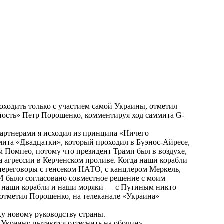
одить только с участием самой Украины, отметил
ность» Петр Порошенко, комментируя ход саммита G-
партнерами я исходил из принципа «Ничего
ита «Двадцатки», который проходил в Буэнос-Айресе,
 Помпео, потому что президент Трамп был в воздухе,
та агрессии в Керченском проливе. Когда наши корабли
переговоры с генсеком НАТО, с канцлером Меркель,
 было согласовано совместное решение с моим
ны наши корабли и наши моряки — с Путиным никто
 отметил Порошенко, на телеканале «Украина»
ку новому руководству страны.
 Украину пытаются оттеснить на обочину