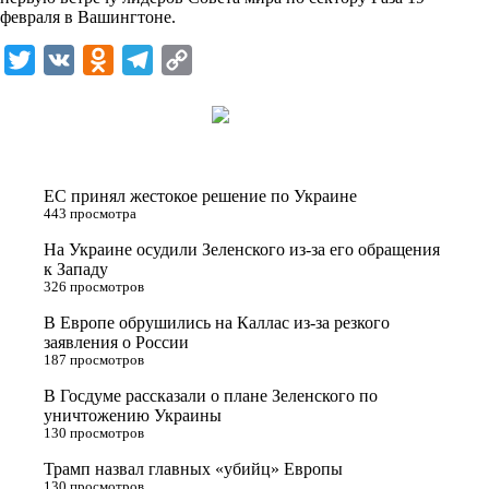
i
февраля в Вашингтоне.
k
T
V
O
T
C
i
w
K
d
e
o
i
n
l
p
t
o
e
y
t
k
g
L
ЕС принял жестокое решение по Украине
e
l
r
i
443 просмотра
r
a
a
n
На Украине осудили Зеленского из-за его обращения
к Западу
s
m
k
326 просмотров
s
В Европе обрушились на Каллас из-за резкого
n
заявления о России
187 просмотров
i
В Госдуме рассказали о плане Зеленского по
k
уничтожению Украины
i
130 просмотров
Трамп назвал главных «убийц» Европы
130 просмотров