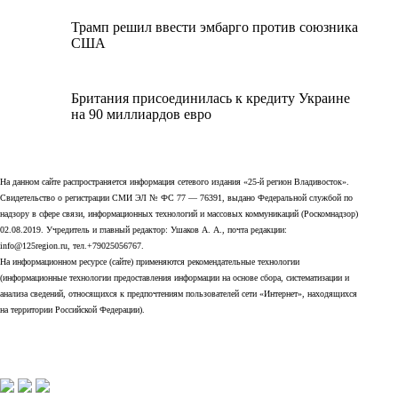
Трамп решил ввести эмбарго против союзника
США
Британия присоединилась к кредиту Украине
на 90 миллиардов евро
На данном сайте распространяется информация сетевого издания «25-й регион Владивосток».
Свидетельство о регистрации СМИ ЭЛ № ФС 77 — 76391, выдано Федеральной службой по
надзору в сфере связи, информационных технологий и массовых коммуникаций (Роскомнадзор)
02.08.2019. Учредитель и главный редактор: Ушаков А. А., почта редакции:
info@125region.ru, тел.+79025056767.
На информационном ресурсе (сайте) применяются рекомендательные технологии
(информационные технологии предоставления информации на основе сбора, систематизации и
анализа сведений, относящихся к предпочтениям пользователей сети «Интернет», находящихся
на территории Российской Федерации).