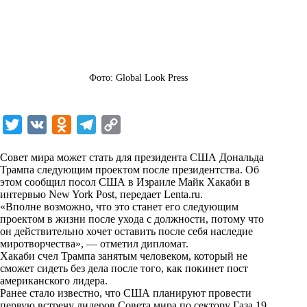
Фото: Global Look Press
T
V
O
T
C
w
K
d
e
o
Совет мира может стать для президента США Дональда
i
n
l
p
Трампа следующим проектом после президентства. Об
этом сообщил посол США в Израиле Майк Хакаби в
t
o
e
y
интервью New York Post, передает
Lenta.ru
.
t
k
g
L
«Вполне возможно, что это станет его следующим
проектом в жизни после ухода с должности, потому что
e
l
r
i
он действительно хочет оставить после себя наследие
r
a
a
n
миротворчества», — отметил дипломат.
Хакаби счел Трампа занятым человеком, который не
s
m
k
сможет сидеть без дела после того, как покинет пост
s
американского лидера.
Ранее стало известно, что США планируют провести
n
первую встречу лидеров Совета мира по сектору Газа 19