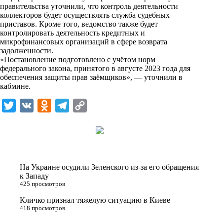
i
правительства уточнили, что контроль деятельности
коллекторов будет осуществлять служба судебных
k
приставов. Кроме того, ведомство также будет
контролировать деятельность кредитных и
i
микрофинансовых организаций в сфере возврата
задолженности.
«Постановление подготовлено с учётом норм
федерального закона, принятого в августе 2023 года для
обеспечения защиты прав заёмщиков», — уточнили в
кабмине.
T
V
O
T
C
w
K
d
e
o
i
n
l
p
t
o
e
y
t
k
g
L
На Украине осудили Зеленского из-за его обращения
e
l
r
i
к Западу
425 просмотров
r
a
a
n
Кличко признал тяжелую ситуацию в Киеве
s
m
k
418 просмотров
s