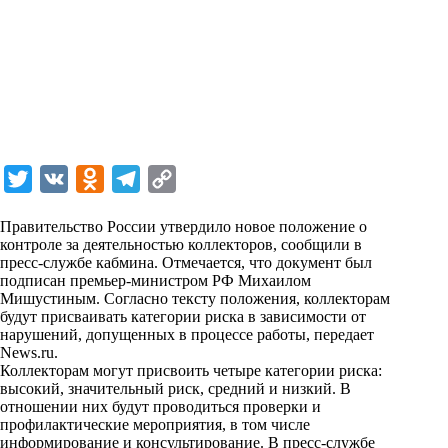
T
V
O
T
C
w
K
d
e
o
Правительство России утвердило новое положение о
i
n
l
p
контроле за деятельностью коллекторов, сообщили в
пресс-службе кабмина. Отмечается, что документ был
t
o
e
y
подписан премьер-министром РФ Михаилом
t
k
g
L
Мишустиным. Согласно тексту положения, коллекторам
будут присваивать категории риска в зависимости от
e
l
r
i
нарушений, допущенных в процессе работы, передает
r
a
a
n
News.ru
.
Коллекторам могут присвоить четыре категории риска:
s
m
k
высокий, значительный риск, средний и низкий. В
s
отношении них будут проводиться проверки и
профилактические мероприятия, в том числе
n
информирование и консультирование. В пресс-службе