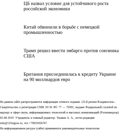
ЦБ назвал условие для устойчивого роста
российской экономики
Китай обвинили в борьбе с немецкой
промышленностью
Трамп решил ввести эмбарго против союзника
США
Британия присоединилась к кредиту Украине
на 90 миллиардов евро
На данном сайте распространяется информация сетевого издания «25-й регион Владивосток».
Свидетельство о регистрации СМИ ЭЛ № ФС 77 — 76391, выдано Федеральной службой по
надзору в сфере связи, информационных технологий и массовых коммуникаций (Роскомнадзор)
02.08.2019. Учредитель и главный редактор: Ушаков А. А., почта редакции:
info@125region.ru, тел.+79025056767.
На информационном ресурсе (сайте) применяются рекомендательные технологии