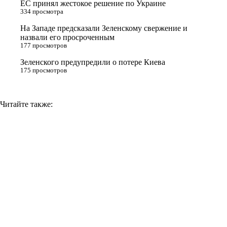
ЕС принял жестокое решение по Украине
n
334 просмотра
i
На Западе предсказали Зеленскому свержение и
назвали его просроченным
k
177 просмотров
i
Зеленского предупредили о потере Киева
175 просмотров
Читайте также: