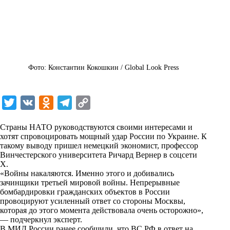
Фото: Константин Кокошкин / Global Look Press
T
V
O
T
C
w
K
d
e
o
Страны НАТО руководствуются своими интересами и
i
n
l
p
хотят спровоцировать мощный удар России по Украине. К
такому выводу пришел немецкий экономист, профессор
t
o
e
y
Винчестерского университета Ричард Вернер в соцсети
t
k
g
L
X.
«Войны накаляются. Именно этого и добивались
e
l
r
i
зачинщики третьей мировой войны. Непрерывные
r
a
a
n
бомбардировки гражданских объектов в России
провоцируют усиленный ответ со стороны Москвы,
s
m
k
которая до этого момента действовала очень осторожно»,
s
— подчеркнул эксперт.
В МИД России ранее сообщили, что ВС РФ в ответ на