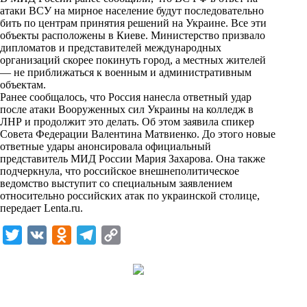
n
атаки ВСУ на мирное население будут последовательно
i
бить по центрам принятия решений на Украине. Все эти
объекты расположены в Киеве. Министерство призвало
k
дипломатов и представителей международных
организаций скорее покинуть город, а местных жителей
i
— не приближаться к военным и административным
объектам.
Ранее сообщалось, что Россия нанесла ответный удар
после атаки Вооруженных сил Украины на колледж в
ЛНР и продолжит это делать. Об этом заявила спикер
Совета Федерации Валентина Матвиенко. До этого новые
ответные удары анонсировала официальный
представитель МИД России Мария Захарова. Она также
подчеркнула, что российское внешнеполитическое
ведомство выступит со специальным заявлением
относительно российских атак по украинской столице,
передает
Lenta.ru
.
T
V
O
T
C
w
K
d
e
o
i
n
l
p
t
o
e
y