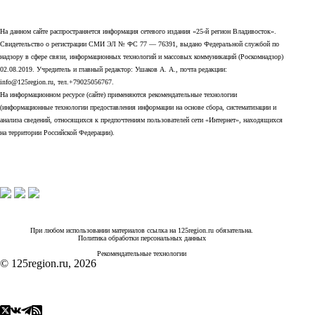
На данном сайте распространяется информация сетевого издания «25-й регион Владивосток».
Свидетельство о регистрации СМИ ЭЛ № ФС 77 — 76391, выдано Федеральной службой по
надзору в сфере связи, информационных технологий и массовых коммуникаций (Роскомнадзор)
02.08.2019. Учредитель и главный редактор: Ушаков А. А., почта редакции:
info@125region.ru, тел.+79025056767.
На информационном ресурсе (сайте) применяются рекомендательные технологии
(информационные технологии предоставления информации на основе сбора, систематизации и
анализа сведений, относящихся к предпочтениям пользователей сети «Интернет», находящихся
на территории Российской Федерации).
При любом использовании материалов ссылка на 125region.ru обязательна.
Политика обработки персональных данных
Рекомендательные технологии
© 125region.ru, 2026