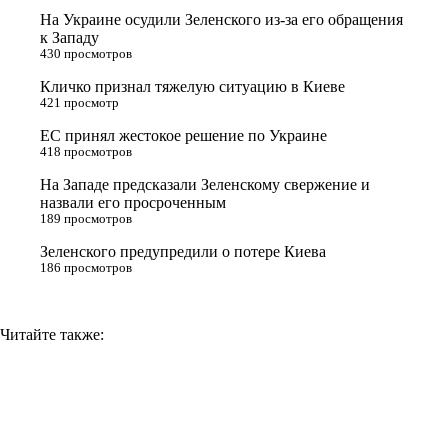
t
k
g
L
На Украине осудили Зеленского из-за его обращения
e
l
r
i
к Западу
430 просмотров
r
a
a
n
Кличко признал тяжелую ситуацию в Киеве
s
m
k
421 просмотр
s
ЕС принял жестокое решение по Украине
n
418 просмотров
i
На Западе предсказали Зеленскому свержение и
назвали его просроченным
k
189 просмотров
i
Зеленского предупредили о потере Киева
186 просмотров
Читайте также: