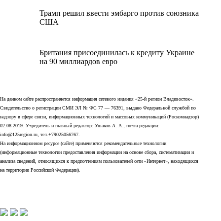
Трамп решил ввести эмбарго против союзника
США
Британия присоединилась к кредиту Украине
на 90 миллиардов евро
На данном сайте распространяется информация сетевого издания «25-й регион Владивосток».
Свидетельство о регистрации СМИ ЭЛ № ФС 77 — 76391, выдано Федеральной службой по
надзору в сфере связи, информационных технологий и массовых коммуникаций (Роскомнадзор)
02.08.2019. Учредитель и главный редактор: Ушаков А. А., почта редакции:
info@125region.ru, тел.+79025056767.
На информационном ресурсе (сайте) применяются рекомендательные технологии
(информационные технологии предоставления информации на основе сбора, систематизации и
анализа сведений, относящихся к предпочтениям пользователей сети «Интернет», находящихся
на территории Российской Федерации).