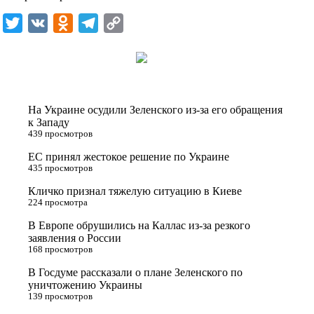
k
T
V
O
T
C
i
w
K
d
e
o
i
n
l
p
t
o
e
y
t
k
g
L
На Украине осудили Зеленского из-за его обращения
e
l
r
i
к Западу
439 просмотров
r
a
a
n
ЕС принял жестокое решение по Украине
s
m
k
435 просмотров
s
Кличко признал тяжелую ситуацию в Киеве
n
224 просмотра
i
В Европе обрушились на Каллас из-за резкого
заявления о России
k
168 просмотров
i
В Госдуме рассказали о плане Зеленского по
уничтожению Украины
139 просмотров