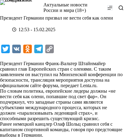
Перейти
Актуальные новости
к
России и мира (18+)
сути
Президент Германии призвал не вести себя как олени
12:53 - 15.02.2025
T
V
O
T
C
w
K
d
e
o
Президент Германии Франк-Вальтер Штайнмайер
i
n
l
p
сравнил глав Европейских стран с оленями. С таким
заявлением он выступил на Мюнхенской конференции по
t
o
e
y
безопасности, трансляция мероприятия доступна на
t
k
g
L
официальном сайте форума, передает
Lenta.ru
.
По словам политика, европейские лидеры должны «не
e
l
r
i
вести себя как олени, попавшие под свет фар». Он
r
a
a
n
подчеркнул, что западные страны сами являются
субъектами международного процесса, которых не
s
m
k
должен «парализовывать леденящий страх», и
s
способными разрешить существующий кризис.
Ранее немецкий канцлер Олаф Шольц сравнил себя с
n
капитаном спортивной команды, говоря про предстоящие
i
выборы в Германии.