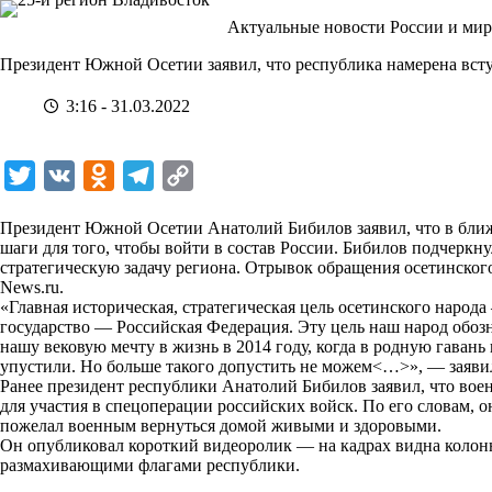
Перейти
Актуальные новости России и мир
к
сути
Президент Южной Осетии заявил, что республика намерена всту
3:16 - 31.03.2022
T
V
O
T
C
w
K
d
e
o
Президент Южной Осетии Анатолий Бибилов заявил, что в бли
i
n
l
p
шаги для того, чтобы войти в состав России. Бибилов подчеркну
стратегическую задачу региона. Отрывок обращения осетинского
t
o
e
y
News.ru
.
t
k
g
L
«Главная историческая, стратегическая цель осетинского народа
государство — Российская Федерация. Эту цель наш народ обоз
e
l
r
i
нашу вековую мечту в жизнь в 2014 году, когда в родную гаван
r
a
a
n
упустили. Но больше такого допустить не можем<…>», — заяви
Ранее президент республики Анатолий Бибилов заявил, что в
s
m
k
для участия в спецоперации российских войск. По его словам,
s
пожелал военным вернуться домой живыми и здоровыми.
Он опубликовал короткий видеоролик — на кадрах видна колон
n
размахивающими флагами республики.
i