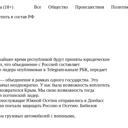
а (18+)
Все
Общество
Происшествия
Политик
пить в состав РФ
жайшее время республикой будут приняты юридические
л, что объединение с Россией составляет
 лидера опубликован в Telegram-канале РБК, передает
 — объединение в рамках одного государства. Это
начал неоднократно. У нас была возможность воплотить
ь возвратился Крым. Мы свою возможность тогда
л осетинский лидер.
оеннослужащие Южной Осетии отправились в Донбасс
 они поехали защищать Россию и Осетию. Бибилов
на грузовых автомобилей с военными,