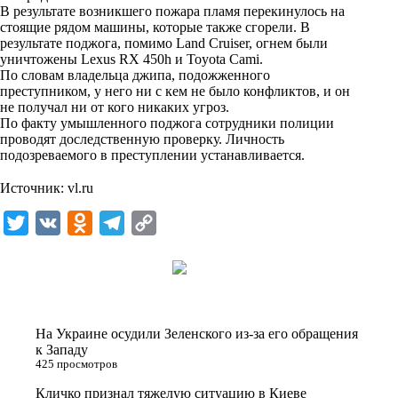
i
В результате возникшего пожара пламя перекинулось на
стоящие рядом машины, которые также сгорели. В
k
результате поджога, помимо Land Cruiser, огнем были
уничтожены Lexus RX 450h и Toyota Cami.
i
По словам владельца джипа, подожженного
преступником, у него ни с кем не было конфликтов, и он
не получал ни от кого никаких угроз.
По факту умышленного поджога сотрудники полиции
проводят доследственную проверку. Личность
подозреваемого в преступлении устанавливается.
⠀
Источник:
vl.ru
T
V
O
T
C
w
K
d
e
o
i
n
l
p
t
o
e
y
t
k
g
L
На Украине осудили Зеленского из-за его обращения
e
l
r
i
к Западу
425 просмотров
r
a
a
n
Кличко признал тяжелую ситуацию в Киеве
s
m
k