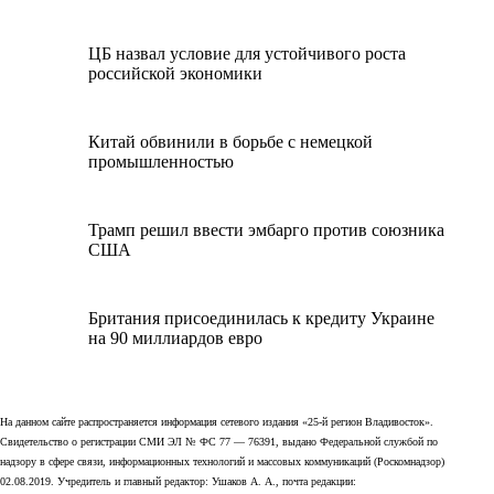
ЦБ назвал условие для устойчивого роста
российской экономики
Китай обвинили в борьбе с немецкой
промышленностью
Трамп решил ввести эмбарго против союзника
США
Британия присоединилась к кредиту Украине
на 90 миллиардов евро
На данном сайте распространяется информация сетевого издания «25-й регион Владивосток».
Свидетельство о регистрации СМИ ЭЛ № ФС 77 — 76391, выдано Федеральной службой по
надзору в сфере связи, информационных технологий и массовых коммуникаций (Роскомнадзор)
02.08.2019. Учредитель и главный редактор: Ушаков А. А., почта редакции: