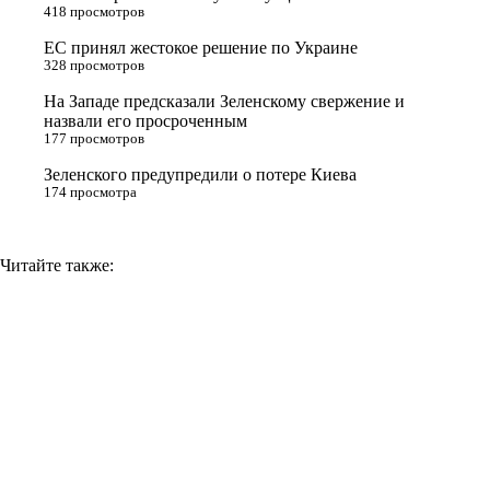
418 просмотров
s
ЕС принял жестокое решение по Украине
n
328 просмотров
i
На Западе предсказали Зеленскому свержение и
назвали его просроченным
k
177 просмотров
i
Зеленского предупредили о потере Киева
174 просмотра
Читайте также: