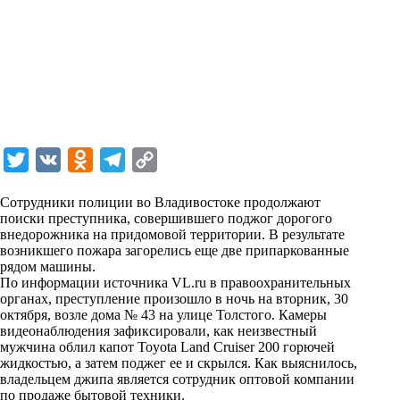
T
V
O
T
C
w
K
d
e
o
Сотрудники полиции во Владивостоке продолжают
i
n
l
p
поиски преступника, совершившего поджог дорогого
внедорожника на придомовой территории. В результате
t
o
e
y
возникшего пожара загорелись еще две припаркованные
t
k
g
L
рядом машины.
По информации источника VL.ru в правоохранительных
e
l
r
i
органах, преступление произошло в ночь на вторник, 30
r
a
a
n
октября, возле дома № 43 на улице Толстого. Камеры
видеонаблюдения зафиксировали, как неизвестный
s
m
k
мужчина облил капот Toyota Land Cruiser 200 горючей
s
жидкостью, а затем поджег ее и скрылся. Как выяснилось,
владельцем джипа является сотрудник оптовой компании
n
по продаже бытовой техники.