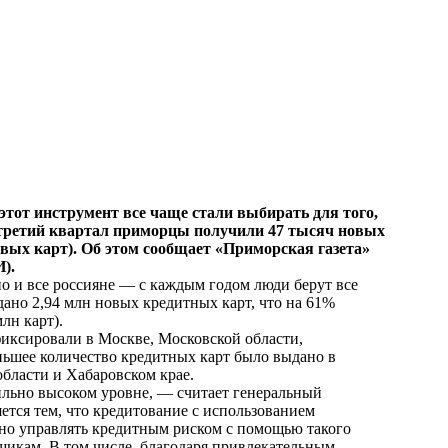
тот инструмент все чаще стали выбирать для того,
а третий квартал приморцы получили 47 тысяч новых
овых карт). Об этом сообщает «Приморская газета»
).
о и все россияне — с каждым годом люди берут все
дано 2,94 млн новых кредитных карт, что на 61%
лн карт).
иксировали в Москве, Московской области,
ньшее количество кредитных карт было выдано в
бласти и Хабаровском крае.
ильно высоком уровне, — считает генеральный
тся тем, что кредитование с использованием
вно управлять кредитным риском с помощью такого
щикам. В том числе, благодаря привлекательным