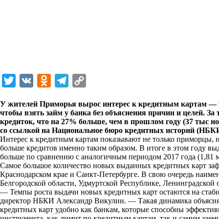
T
V
O
T
C
w
K
d
e
o
У жителей Приморья вырос интерес к кредитным картам — э
i
n
l
p
чтобы взять займ у банка без объяснения причин и целей. З
кредиток, что на 27% больше, чем в прошлом году (37 тыс н
t
o
e
y
со ссылкой на Национальное бюро кредитных историй (НБКИ
t
k
g
L
Интерес к кредитным картам показывают не только приморцы, н
больше кредитов именно таким образом. В итоге в этом году вы
e
l
r
i
больше по сравнению с аналогичным периодом 2017 года (1,81 м
r
a
a
n
Самое большое количество новых выданных кредитных карт заф
Краснодарском крае и Санкт-Петербурге. В свою очередь наиме
s
m
k
Белгородской области, Удмуртской Республике, Ленинградской о
s
— Темпы роста выдачи новых кредитных карт остаются на стаб
директор НБКИ Александр Викулин. — Такая динамика объясняе
n
кредитных карт удобно как банкам, которые способны эффекти
i
инструмента, как лимит по кредитным картам, так и самим заем