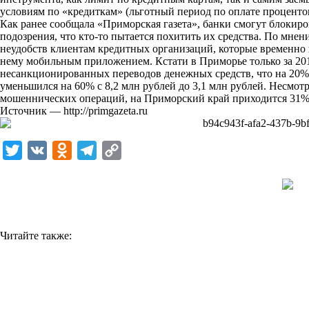
условиям по «кредиткам» (льготный период по оплате процентов 
k
Как ранее сообщала «Приморская газета», банки смогут блокиров
подозрения, что кто-то пытается похитить их средства. По мне
i
неудобств клиентам кредитных организаций, которые временно 
нему мобильным приложением. Кстати в Приморье только за 201
несанкционированных переводов денежных средств, что на 20%
уменьшился на 60% с 8,2 млн рублей до 3,1 млн рублей. Несмот
мошеннических операций, на Приморский край приходится 31% 
Источник —
http://primgazeta.ru
T
V
O
T
C
w
K
d
e
o
i
n
l
p
t
o
e
y
t
k
g
L
Читайте также:
e
l
r
i
r
a
a
n
s
m
k
s