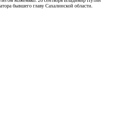
 Олегом Кожемяко. 26 сентября Владимир Путин
натора бывшего главу Сахалинской области.