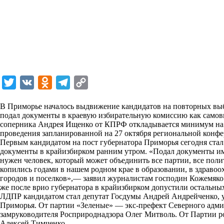
T
V
O
T
C
w
K
d
e
o
В Приморье началось выдвижение кандидатов на повторных выб
i
n
l
p
подал документы в краевую избирательную комиссию как само
соперника Андрея Ищенко от КПРФ откладывается минимум на 
t
o
e
y
проведения запланированной на 27 октября региональной конф
t
k
g
L
Первым кандидатом на пост губернатора Приморья сегодня ста
документы в крайизбирком ранним утром. «Подал документы 
e
l
r
i
нужен человек, который может объединить все партии, все поли
r
a
a
n
копились годами в нашем родном крае в образовании, в здравоо
городов и поселков»,— заявил журналистам господин Кожемяко
s
m
k
же после врио губернатора в крайизбирком допустили остальных
s
ЛДПР кандидатом стал депутат Госдумы Андрей Андрейченко, у
Приморья. От партии «Зеленые» — экс-префект Северного адм
n
замруководителя Росприроднадзора
Олег Митволь
. От Партии 
i
Алексей Тимченко.