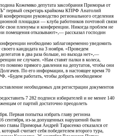
подина Кожемяко депутата заксобрания Приморья от
“Ъ” первый секретарь крайкома КПРФ Анатолий
ой конференции руководство регионального отделения
ционной площадки — клуба работников почтовой связи
убе свои пленумы и конференции. Никогда проблем не
ении помещения отказывают»,— рассказал господин
тконференции необходимо заблаговременно уведомить
воего кандидата на 3 ноября. «Проведем
делегатов в два раза больше, но выхода нет»,—
ренции не случаен. «Нам ставят палки в колеса,
то помимо прямого давления на депутатов, чтобы они
Долгачев. По его информации, в настоящее время 70
Ф. «Будем работать, чтобы добрать необходимое
оставление необходимых для регистрации документов
доставить 7 282 подписи избирателей и не менее 140
женцам от партий достаточно преодолеть
бря
.
Первая попытка
избрать главу региона
 16 сентября, из-за допущенных нарушений
были
рио главы Приморья Андрей Тарасенко отказался от
оторый считает себя победителем второго тура,