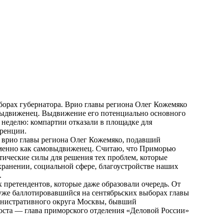
орах губернатора. Врио главы региона Олег Кожемяко
выдвиженец. Выдвижение его потенциально основного
неделю: компартии отказали в площадке для
еренции.
л
врио главы региона
Олег Кожемяко, подавший
именно
как самовыдвиженец
. Считаю, что Приморью
тические силы для решения тех проблем, которые
хранении, социальной сфере, благоустройстве наших
.
 претендентов, которые даже образовали очередь. От
же баллотировавшийся на сентябрьских выборах главы
инистративного округа Москвы, бывший
роста — глава приморского отделения «Деловой России»