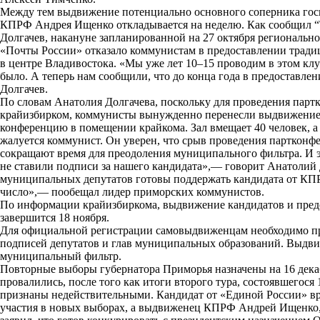
Между тем выдвижение потенциально основного соперника гос
k
КПРФ Андрея Ищенко откладывается на неделю. Как сообщил 
Долгачев, накануне запланированной на 27 октября региональн
i
«Почты России» отказало коммунистам в предоставлении тради
в центре Владивостока. «Мы уже лет 10–15 проводим в этом кл
было. А теперь нам сообщили, что до конца года в предоставл
Долгачев.
По словам Анатолия Долгачева, поскольку для проведения пар
крайизбирком, коммунисты вынужденно перенесли выдвижение с
конференцию в помещении крайкома. Зал вмещает 40 человек, а 
жалуется коммунист. Он уверен, что срыв проведения партконфе
сокращают время для преодоления муниципального фильтра. И э
не ставили подписи за нашего кандидата»,— говорит Анатолий 
муниципальных депутатов готовы поддержать кандидата от КПР
число»,— пообещал лидер приморских коммунистов.
По информации крайизбиркома, выдвижение кандидатов и пред
завершится 18 ноября.
Для официальной регистрации самовыдвиженцам необходимо пре
подписей депутатов и глав муниципальных образований. Выдви
муниципальный фильтр.
Повторные выборы губернатора Приморья
назначены на 16 дека
провалились, после того как итоги
второго тура
, состоявшегося
признаны недействительными
. Кандидат от «Единой России» в
участия в новых выборах, а выдвиженец КПРФ Андрей Ищенко, к