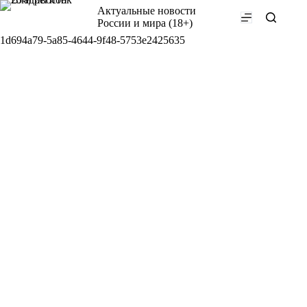
Перейти
Актуальные новости
к
России и мира (18+)
сути
1d694a79-5a85-4644-9f48-5753e2425635