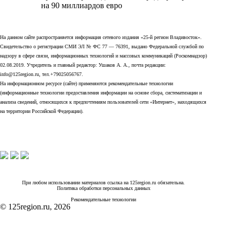
на 90 миллиардов евро
На данном сайте распространяется информация сетевого издания «25-й регион Владивосток».
Свидетельство о регистрации СМИ ЭЛ № ФС 77 — 76391, выдано Федеральной службой по
надзору в сфере связи, информационных технологий и массовых коммуникаций (Роскомнадзор)
02.08.2019. Учредитель и главный редактор: Ушаков А. А., почта редакции:
info@125region.ru, тел.+79025056767.
На информационном ресурсе (сайте) применяются рекомендательные технологии
(информационные технологии предоставления информации на основе сбора, систематизации и
анализа сведений, относящихся к предпочтениям пользователей сети «Интернет», находящихся
на территории Российской Федерации).
При любом использовании материалов ссылка на 125region.ru обязательна.
Политика обработки персональных данных
Рекомендательные технологии
© 125region.ru, 2026