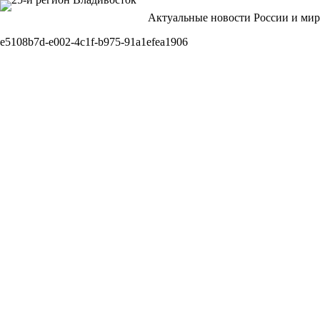
Перейти
Актуальные новости России и мир
к
сути
e5108b7d-e002-4c1f-b975-91a1efea1906