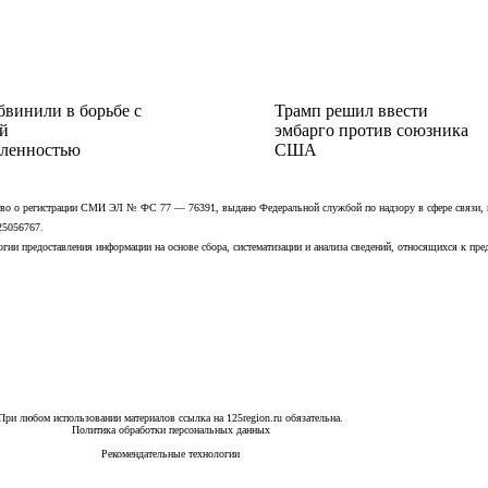
бвинили в борьбе с
Трамп решил ввести
й
эмбарго против союзника
ленностью
США
ьство о регистрации СМИ ЭЛ № ФС 77 — 76391, выдано Федеральной службой по надзору в сфере связи,
25056767.
ии предоставления информации на основе сбора, систематизации и анализа сведений, относящихся к пре
При любом использовании материалов ссылка на 125region.ru обязательна.
Политика обработки персональных данных
Рекомендательные технологии