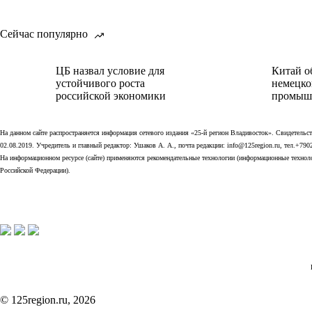
Сейчас популярно
ЦБ назвал условие для
Китай о
устойчивого роста
немецко
российской экономики
промыш
На данном сайте распространяется информация сетевого издания «25-й регион Владивосток». Свидетел
02.08.2019. Учредитель и главный редактор: Ушаков А. А., почта редакции: info@125region.ru, тел.+790
На информационном ресурсе (сайте) применяются рекомендательные технологии (информационные технолог
Российской Федерации).
© 125region.ru, 2026