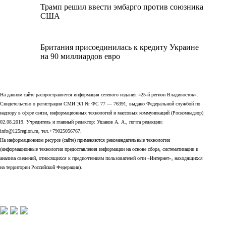
Трамп решил ввести эмбарго против союзника
США
Британия присоединилась к кредиту Украине
на 90 миллиардов евро
На данном сайте распространяется информация сетевого издания «25-й регион Владивосток».
Свидетельство о регистрации СМИ ЭЛ № ФС 77 — 76391, выдано Федеральной службой по
надзору в сфере связи, информационных технологий и массовых коммуникаций (Роскомнадзор)
02.08.2019. Учредитель и главный редактор: Ушаков А. А., почта редакции:
info@125region.ru, тел.+79025056767.
На информационном ресурсе (сайте) применяются рекомендательные технологии
(информационные технологии предоставления информации на основе сбора, систематизации и
анализа сведений, относящихся к предпочтениям пользователей сети «Интернет», находящихся
на территории Российской Федерации).