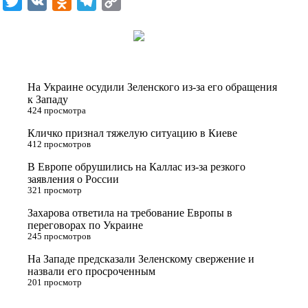
T
V
O
T
C
w
K
d
e
o
i
n
l
p
t
o
e
y
t
k
g
L
На Украине осудили Зеленского из-за его обращения
e
l
r
i
к Западу
424 просмотра
r
a
a
n
Кличко признал тяжелую ситуацию в Киеве
s
m
k
412 просмотров
s
В Европе обрушились на Каллас из-за резкого
n
заявления о России
321 просмотр
i
Захарова ответила на требование Европы в
k
переговорах по Украине
i
245 просмотров
На Западе предсказали Зеленскому свержение и
назвали его просроченным
201 просмотр