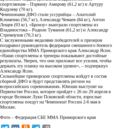
спортсменам – Пэрвину Амирову (61,2 кг) и Артуру
Кодулеву (70 кг).
Чемпионами ДФО стали уссурийцы – Анатолий
Клименко (56,7 кг), Александр Чемаев (84 кг), Антон
Лещев (93 кг). «Бронзу» выиграли спортсмены из
Владивостока – Родион Туманов (61,2 кг) и Александр
Стремоухов (70,3 кг).
С заслуженными медалями победителей и призеров
поздравил руководитель федерации смешанного боевого
единоборства ММА Приморского края Александр Ясин.
«Наши спортсмены и тренеры показывают достойные
результаты. Уверен, что они приложат все усилия, чтобы
держать эту планку на высоком уровне», – подчеркнул
Александр Ясин.
Сильнейшие приморские спортсмены войдут в состав
сборной ДФО и будут представлять регион на
всероссийских соревнованиях. Юноши выступят на
Первенстве России, которое пройдет с 26 по 29 апреля в
городе Великие Луки Псковской области, взрослые
спортсмены поедут на Чемпионат России 2-6 мая в
Москве.
Фото – Федерация СБЕ ММА Приморского края