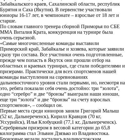
n
Забайкальского краев, Сахалинской области, республик
i
Бурятия и Саха (Якутия). В первенстве участвовали
юниоры 16-17 лет, в чемпионате – взрослые от 18 лет и
k
старше.
По словам главного тренера сборной Приморья по СБЕ
i
ММА Виталия Крата, конкуренция на турнире была
очень серьезной.
«Самые многочисленные команды выставили
Приморский край, Забайкалье и хозяева, которые заявили
сразу три состава. Все участники очень подготовленные,
прежде чем попасть в Якутск они прошли отбор на
областных и краевых турнирах, где стали победителями и
призерами. Практически для всех спортсменов нашей
команды выступления на соревнованиях
дальневосточного уровня стали первыми, но, несмотря на
это, ребята показали себя очень достойно: три “золота”,
одно “серебро” и две “бронзы” выиграли наши юноши,
еще три “золота” и две “бронзы” на счету взрослых
спортсменов», – сообщил он.
Первые места среди юниоров заняли Григорий Малыш
(52 кг, Дальнереченск), Кирилл Кравцов (70 кг,
Уссурийск), Илья Клобуцкий (77,1 кг, Дальнереченск).
Серебряным призером в весовой категории до 65,8
килограмма стал Эльвин Дзязько из Владивостока.
Бронзовые медали достались владивостокским