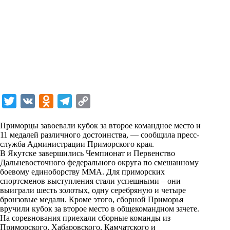
T
V
O
T
C
w
K
d
e
o
Приморцы завоевали кубок за второе командное место и
i
n
l
p
11 медалей различного достоинства, — сообщила пресс-
служба Администрации Приморского края.
t
o
e
y
В Якутске завершились Чемпионат и Первенство
t
k
g
L
Дальневосточного федерального округа по смешанному
боевому единоборству ММА. Для приморских
e
l
r
i
спортсменов выступления стали успешными – они
r
a
a
n
выиграли шесть золотых, одну серебряную и четыре
бронзовые медали. Кроме этого, сборной Приморья
s
m
k
вручили кубок за второе место в общекомандном зачете.
s
На соревнования приехали сборные команды из
Приморского, Хабаровского, Камчатского и