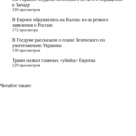
к Западу
s
m
k
326 просмотров
s
В Европе обрушились на Каллас из-за резкого
n
заявления о России
172 просмотра
i
В Госдуме рассказали о плане Зеленского по
k
уничтожению Украины
i
130 просмотров
Трамп назвал главных «убийц» Европы
129 просмотров
Читайте также: