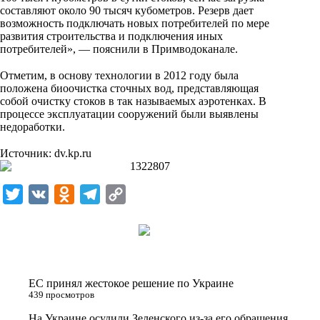
i
составляют около 90 тысяч кубометров. Резерв дает
возможность подключать новых потребителей по мере
k
развития строительства и подключения иных
i
потребителей», — пояснили в Примводоканале.
⠀
Отметим, в основу технологии в 2012 году была
положена биоочистка сточных вод, представляющая
собой очистку стоков в так называемых аэротенках. В
процессе эксплуатации сооружений были выявлены
недоработки.
⠀
Источник:
dv.kp.ru
T
V
O
T
C
w
K
d
e
o
i
n
l
p
t
o
e
y
t
k
g
L
ЕС принял жестокое решение по Украине
e
l
r
i
439 просмотров
r
a
a
n
На Украине осудили Зеленского из-за его обращения