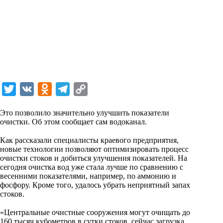
T
V
O
T
C
w
K
d
e
o
Это позволило значительно улучшить показатели
i
n
l
p
очистки. Об этом сообщает сам водоканал.
t
o
e
y
⠀
Как рассказали специалисты краевого предприятия,
t
k
g
L
новые технологии позволяют оптимизировать процесс
очистки стоков и добиться улучшения показателей. На
e
l
r
i
сегодня очистка вод уже стала лучше по сравнению с
r
a
a
n
весенними показателями, например, по аммонию и
фосфору. Кроме того, удалось убрать неприятный запах
s
m
k
стоков.
s
⠀
«Центральные очистные сооружения могут очищать до
n
160 тысяч кубометров в сутки стоков, сейчас загрузка