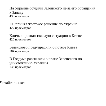
t
k
g
L
На Украине осудили Зеленского из-за его обращения
e
l
r
i
к Западу
433 просмотра
r
a
a
n
ЕС принял жестокое решение по Украине
s
m
k
427 просмотров
s
Кличко признал тяжелую ситуацию в Киеве
n
426 просмотров
i
Зеленского предупредили о потере Киева
184 просмотра
k
i
В Госдуме рассказали о плане Зеленского по
уничтожению Украины
138 просмотров
Читайте также: