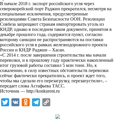
В начале 2018 г. экспорт российского угля через
k
северокорейский порт Раджин прекратился, несмотря на
специальные исключения, предусмотренные
i
резолюциями Совета Безопасности ООН. Резолюции
Совбеза запрещают странам импортировать уголь из
КНДР, однако в последнем таком документе, принятом в
декабре прошлого года, содержится пункт, согласно
которому санкции не распространяются на поставки
российского угля в рамках железнодорожного проекта
России и КНДР Раджин – Хасан.
«С 2014 г. после завершения строительства мы начали
перевозки, и к прошлому году практически накопленный
итог грузовой работы составил 5 млн тонн. Но, к
сожалению, в силу известных обстоятельств перевозки
сейчас фактически прекратились, и проект ждет того,
чтобы мы сделали его перезагрузку, перезапустили», –
передает слова Астафьева ТАСС.
Источник —
http://konkurent.ru
T
V
O
T
C
w
K
d
e
o
i
n
l
p
t
o
e
y