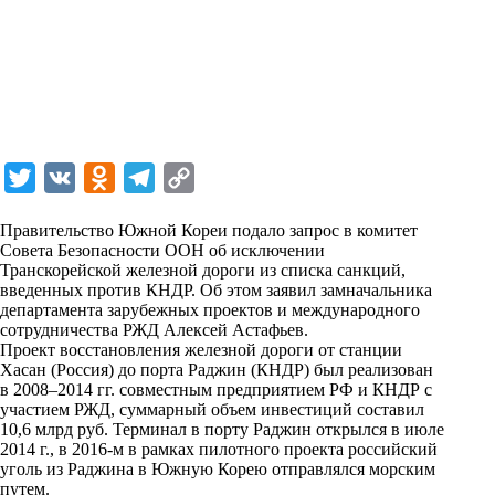
T
V
O
T
C
w
K
d
e
o
Правительство Южной Кореи подало запрос в комитет
i
n
l
p
Совета Безопасности ООН об исключении
Транскорейской железной дороги из списка санкций,
t
o
e
y
введенных против КНДР. Об этом заявил замначальника
t
k
g
L
департамента зарубежных проектов и международного
сотрудничества РЖД Алексей Астафьев.
e
l
r
i
Проект восстановления железной дороги от станции
r
a
a
n
Хасан (Россия) до порта Раджин (КНДР) был реализован
в 2008–2014 гг. совместным предприятием РФ и КНДР с
s
m
k
участием РЖД, суммарный объем инвестиций составил
s
10,6 млрд руб. Терминал в порту Раджин открылся в июле
2014 г., в 2016-м в рамках пилотного проекта российский
n
уголь из Раджина в Южную Корею отправлялся морским
i
путем.