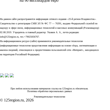
на 90 миллиардов евро
На данном сайте распространяется информация сетевого издания «25-й регион Владивосток».
Свидетельство о регистрации СМИ ЭЛ № ФС 77 — 76391, выдано Федеральной службой по
надзору в сфере связи, информационных технологий и массовых коммуникаций (Роскомнадзор)
02.08.2019. Учредитель и главный редактор: Ушаков А. А., почта редакции:
info@125region.ru, тел.+79025056767.
На информационном ресурсе (сайте) применяются рекомендательные технологии
(информационные технологии предоставления информации на основе сбора, систематизации и
анализа сведений, относящихся к предпочтениям пользователей сети «Интернет», находящихся
на территории Российской Федерации).
При любом использовании материалов ссылка на 125region.ru обязательна.
Политика обработки персональных данных
Рекомендательные технологии
© 125region.ru, 2026