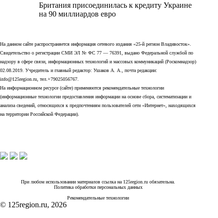
Британия присоединилась к кредиту Украине
на 90 миллиардов евро
На данном сайте распространяется информация сетевого издания «25-й регион Владивосток».
Свидетельство о регистрации СМИ ЭЛ № ФС 77 — 76391, выдано Федеральной службой по
надзору в сфере связи, информационных технологий и массовых коммуникаций (Роскомнадзор)
02.08.2019. Учредитель и главный редактор: Ушаков А. А., почта редакции:
info@125region.ru, тел.+79025056767.
На информационном ресурсе (сайте) применяются рекомендательные технологии
(информационные технологии предоставления информации на основе сбора, систематизации и
анализа сведений, относящихся к предпочтениям пользователей сети «Интернет», находящихся
на территории Российской Федерации).
При любом использовании материалов ссылка на 125region.ru обязательна.
Политика обработки персональных данных
Рекомендательные технологии
© 125region.ru, 2026