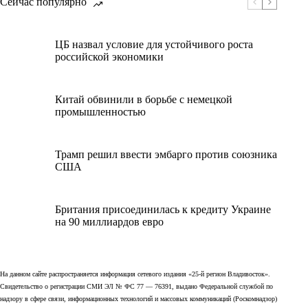
Сейчас популярно
ЦБ назвал условие для устойчивого роста
российской экономики
Китай обвинили в борьбе с немецкой
промышленностью
Трамп решил ввести эмбарго против союзника
США
Британия присоединилась к кредиту Украине
на 90 миллиардов евро
На данном сайте распространяется информация сетевого издания «25-й регион Владивосток».
Свидетельство о регистрации СМИ ЭЛ № ФС 77 — 76391, выдано Федеральной службой по
надзору в сфере связи, информационных технологий и массовых коммуникаций (Роскомнадзор)