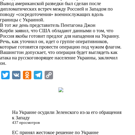
Вывод американской разведки был сделан после
k
дипломатических встреч между Россией и Западом по
поводу «сосредоточения» военнослужащих вдоль
i
границы с Украиной.
В тот же день представитель Пентагона Джон
Кирби заявил, что США обладают данными о том, что
Россия якобы готовит предлог для нападения на Украину.
Речь, как уточнил он, идет о группе оперативников,
которые готовятся провести операцию под чужим флагом.
Вашингтон допускает, что операция будет выглядеть как
атака на русскоговорящее население Украины, заключил
он.
T
V
O
T
C
w
K
d
e
o
i
n
l
p
t
o
e
y
t
k
g
L
На Украине осудили Зеленского из-за его обращения
e
l
r
i
к Западу
437 просмотров
r
a
a
n
ЕС принял жестокое решение по Украине
s
m
k