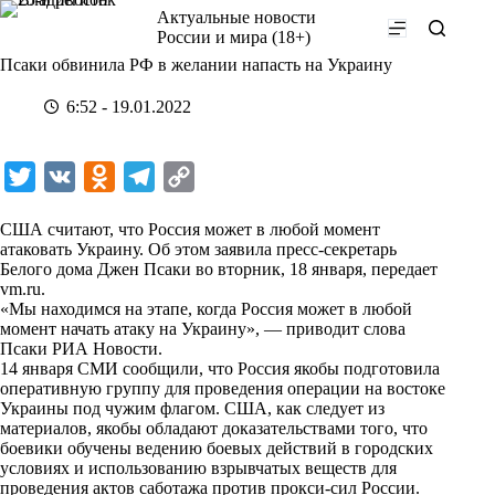
Перейти
Актуальные новости
к
России и мира (18+)
сути
Псаки обвинила РФ в желании напасть на Украину
6:52 - 19.01.2022
T
V
O
T
C
w
K
d
e
o
США считают, что Россия может в любой момент
i
n
l
p
атаковать Украину. Об этом заявила пресс-секретарь
Белого дома Джен Псаки во вторник, 18 января, передает
t
o
e
y
vm.ru
.
t
k
g
L
«Мы находимся на этапе, когда Россия может в любой
момент начать атаку на Украину», — приводит слова
e
l
r
i
Псаки
РИА Новости
.
r
a
a
n
14 января СМИ сообщили, что Россия якобы подготовила
оперативную группу для проведения операции на востоке
s
m
k
Украины под чужим флагом. США, как следует из
s
материалов, якобы обладают доказательствами того, что
боевики обучены ведению боевых действий в городских
n
условиях и использованию взрывчатых веществ для
i
проведения актов саботажа против прокси-сил России.