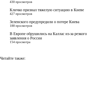
430 просмотров
s
Кличко признал тяжелую ситуацию в Киеве
n
427 просмотров
i
Зеленского предупредили о потере Киева
188 просмотров
k
i
В Европе обрушились на Каллас из-за резкого
заявления о России
154 просмотра
Читайте также: