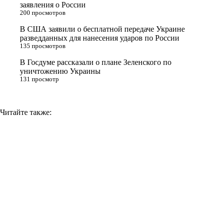
n
заявления о России
200 просмотров
i
В США заявили о бесплатной передаче Украине
k
разведданных для нанесения ударов по России
i
135 просмотров
В Госдуме рассказали о плане Зеленского по
уничтожению Украины
131 просмотр
Читайте также: