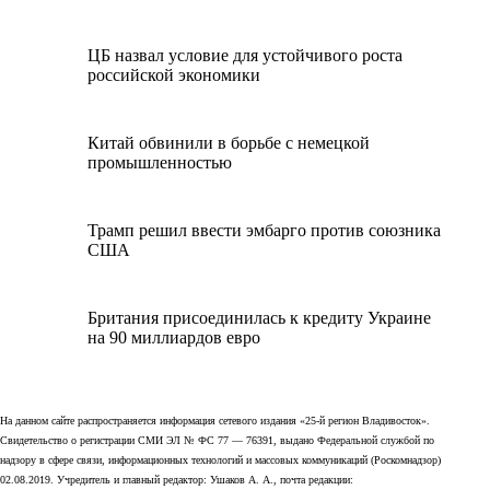
ЦБ назвал условие для устойчивого роста
российской экономики
Китай обвинили в борьбе с немецкой
промышленностью
Трамп решил ввести эмбарго против союзника
США
Британия присоединилась к кредиту Украине
на 90 миллиардов евро
На данном сайте распространяется информация сетевого издания «25-й регион Владивосток».
Свидетельство о регистрации СМИ ЭЛ № ФС 77 — 76391, выдано Федеральной службой по
надзору в сфере связи, информационных технологий и массовых коммуникаций (Роскомнадзор)
02.08.2019. Учредитель и главный редактор: Ушаков А. А., почта редакции: