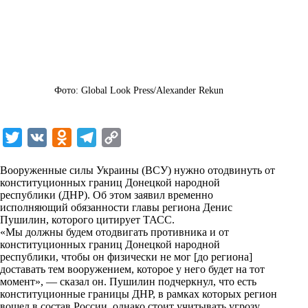
Фото: Global Look Press/Alexander Rekun
T
V
O
T
C
w
K
d
e
o
Вооруженные силы Украины (ВСУ) нужно отодвинуть от
i
n
l
p
конституционных границ Донецкой народной
республики (ДНР). Об этом заявил временно
t
o
e
y
исполняющий обязанности главы региона Денис
t
k
g
L
Пушилин, которого цитирует
ТАСС
.
«Мы должны будем отодвигать противника и от
e
l
r
i
конституционных границ Донецкой народной
r
a
a
n
республики, чтобы он физически не мог [до региона]
доставать тем вооружением, которое у него будет на тот
s
m
k
момент», — сказал он. Пушилин подчеркнул, что есть
s
конституционные границы ДНР, в рамках которых регион
вошел в состав России, однако стоит учитывать угрозу,