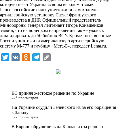
n
которую несет Украина «своим вероломством».
i
Ранее российские силы уничтожили самоходную
артиллерийскую установку Caesar французского
k
производства в ДНР. Официальный представитель
Минобороны генерал-лейтенант Игорь Конашенков
i
заявил, что на донецком направлении также удалось
ликвидировать до 50 бойцов ВСУ. Кроме того, военные
России уничтожили американскую артиллерийскую
систему М-777 и гаубицу «Мста-Б», передает
Lenta.ru
.
T
V
O
T
C
w
K
d
e
o
i
n
l
p
t
o
e
y
t
k
g
L
ЕС принял жестокое решение по Украине
e
l
r
i
446 просмотров
r
a
a
n
На Украине осудили Зеленского из-за его обращения
к Западу
s
m
k
327 просмотров
s
В Европе обрушились на Каллас из-за резкого