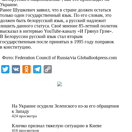
n
Украине.
i
Ранее Шушкевич заявил, что в стране должен остаться
только один государственный язык. По его словам, это
k
должен быть белорусский язык, а русский надлежит
лишить данного статуса. Своё мнение 85-летний политик
i
высказал в интервью YouTube-каналу «И Грянул Грэм».
В Белоруссии русский язык стал вторым
государственным после принятых в 1995 году поправок
в конституцию.
Фото: Federation Council of Russia/via Globallookpress.com
T
V
O
T
C
w
K
d
e
o
i
n
l
p
t
o
e
y
t
k
g
L
На Украине осудили Зеленского из-за его обращения
e
l
r
i
к Западу
424 просмотра
r
a
a
n
Кличко признал тяжелую ситуацию в Киеве
s
m
k
416 просмотров