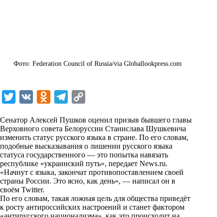
Фото: Federation Council of Russia/via Globallookpress.com
T
V
O
T
C
w
K
d
e
o
Сенатор Алексей Пушков оценил призыв бывшего главы
i
n
l
p
Верховного совета Белоруссии Станислава Шушкевича
изменить статус русского языка в стране. По его словам,
t
o
e
y
подобные высказывания о лишении русского языка
t
k
g
L
статуса государственного — это попытка навязать
республике «украинский путь», передает
News.ru
.
e
l
r
i
«Начнут с языка, закончат противопоставлением своей
r
a
a
n
страны России. Это ясно, как день», — написал он в
своём Twitter.
s
m
k
По его словам, такая ложная цель для общества приведёт
s
к росту антироссийских настроений и станет фактором
«антирусского национализма», как это происходит на