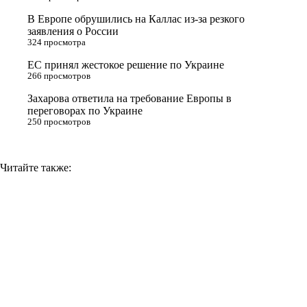
s
В Европе обрушились на Каллас из-за резкого
n
заявления о России
324 просмотра
i
ЕС принял жестокое решение по Украине
k
266 просмотров
i
Захарова ответила на требование Европы в
переговорах по Украине
250 просмотров
Читайте также: