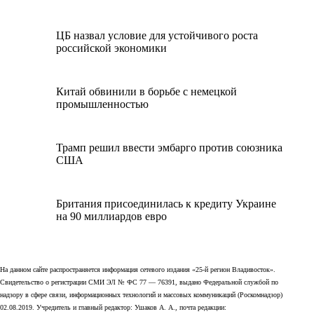
ЦБ назвал условие для устойчивого роста
российской экономики
Китай обвинили в борьбе с немецкой
промышленностью
Трамп решил ввести эмбарго против союзника
США
Британия присоединилась к кредиту Украине
на 90 миллиардов евро
На данном сайте распространяется информация сетевого издания «25-й регион Владивосток».
Свидетельство о регистрации СМИ ЭЛ № ФС 77 — 76391, выдано Федеральной службой по
надзору в сфере связи, информационных технологий и массовых коммуникаций (Роскомнадзор)
02.08.2019. Учредитель и главный редактор: Ушаков А. А., почта редакции: