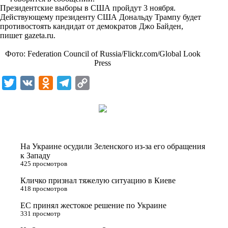
n
Президентские выборы в США пройдут 3 ноября.
i
Действующему президенту США Дональду Трампу будет
противостоять кандидат от демократов Джо Байден,
k
пишет
gazeta.ru
.
i
Фото: Federation Council of Russia/Flickr.com/Global Look
Press
T
V
O
T
C
w
K
d
e
o
i
n
l
p
t
o
e
y
t
k
g
L
На Украине осудили Зеленского из-за его обращения
e
l
r
i
к Западу
425 просмотров
r
a
a
n
Кличко признал тяжелую ситуацию в Киеве
s
m
k
418 просмотров
s
ЕС принял жестокое решение по Украине
n
331 просмотр
i