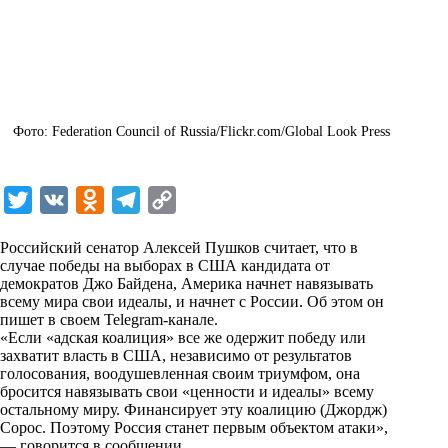
Фото: Federation Council of Russia/Flickr.com/Global Look Press
T
V
O
T
C
w
K
d
e
o
Российский сенатор Алексей Пушков считает, что в
i
n
l
p
случае победы на выборах в США кандидата от
демократов Джо Байдена, Америка начнет навязывать
t
o
e
y
всему мира свои идеалы, и начнет с России. Об этом он
t
k
g
L
пишет в своем
Telegram-канале
.
«Если «адская коалиция» все же одержит победу или
e
l
r
i
захватит власть в США, независимо от результатов
r
a
a
n
голосования, воодушевленная своим триумфом, она
бросится навязывать свои «ценности и идеалы» всему
s
m
k
остальному миру. Финансирует эту коалицию (Джордж)
s
Сорос. Поэтому Россия станет первым объектом атаки»,
— говорится в сообщении.