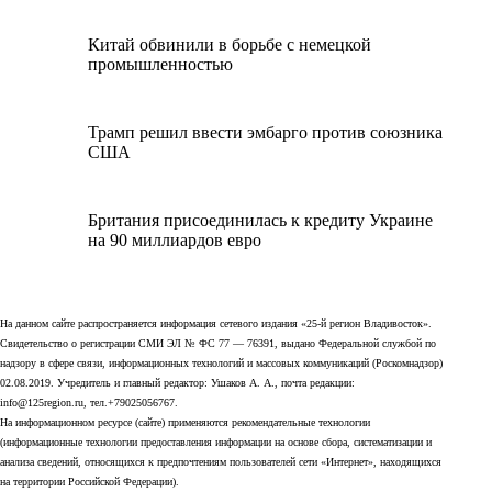
Китай обвинили в борьбе с немецкой
промышленностью
Трамп решил ввести эмбарго против союзника
США
Британия присоединилась к кредиту Украине
на 90 миллиардов евро
На данном сайте распространяется информация сетевого издания «25-й регион Владивосток».
Свидетельство о регистрации СМИ ЭЛ № ФС 77 — 76391, выдано Федеральной службой по
надзору в сфере связи, информационных технологий и массовых коммуникаций (Роскомнадзор)
02.08.2019. Учредитель и главный редактор: Ушаков А. А., почта редакции:
info@125region.ru, тел.+79025056767.
На информационном ресурсе (сайте) применяются рекомендательные технологии
(информационные технологии предоставления информации на основе сбора, систематизации и
анализа сведений, относящихся к предпочтениям пользователей сети «Интернет», находящихся
на территории Российской Федерации).