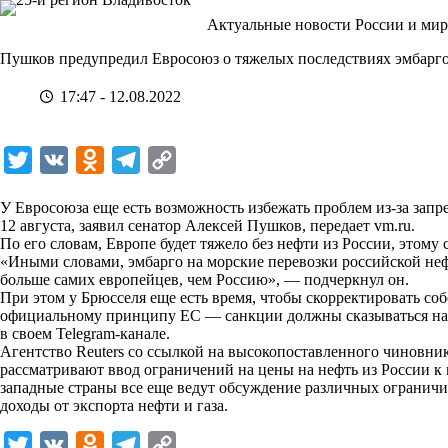
Перейти
Актуальные новости России и мир
к
сути
Пушков предупредил Евросоюз о тяжелых последствиях эмбарго
17:47 - 12.08.2022
T
V
O
T
C
w
K
d
e
o
У Евросоюза еще есть возможность избежать проблем из-за запре
i
n
l
p
12 августа, заявил сенатор Алексей Пушков, передает
vm.ru
.
По его словам, Европе будет тяжело без нефти из России, этому
t
o
e
y
«Иными словами, эмбарго на морские перевозки российской нефт
t
k
g
L
больше самих европейцев, чем Россию», — подчеркнул он.
При этом у Брюсселя еще есть время, чтобы скорректировать соб
e
l
r
i
официальному принципу ЕС — санкции должны сказываться на Р
r
a
a
n
в своем Telegram-канале.
Агентство Reuters со ссылкой на высокопоставленного чиновни
s
m
k
рассматривают ввод ограничений на цены на нефть из России к 
s
западные страны все еще ведут обсуждение различных ограничи
доходы от экспорта нефти и газа.
n
i
T
V
O
T
C