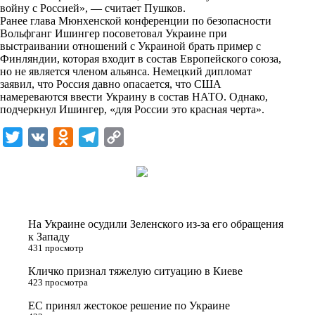
войну с Россией», — считает Пушков.
k
Ранее глава Мюнхенской конференции по безопасности
Вольфганг Ишингер посоветовал Украине при
i
выстраивании отношений с Украиной брать пример с
Финляндии, которая входит в состав Европейского союза,
но не является членом альянса. Немецкий дипломат
заявил, что Россия давно опасается, что США
намереваются ввести Украину в состав НАТО. Однако,
подчеркнул Ишингер, «для России это красная черта».
T
V
O
T
C
w
K
d
e
o
i
n
l
p
t
o
e
y
t
k
g
L
На Украине осудили Зеленского из-за его обращения
e
l
r
i
к Западу
431 просмотр
r
a
a
n
Кличко признал тяжелую ситуацию в Киеве
s
m
k
423 просмотра
s
ЕС принял жестокое решение по Украине
n