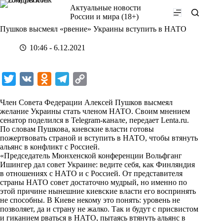
Перейти
Актуальные новости
к
России и мира (18+)
сути
Пушков высмеял «рвение» Украины вступить в НАТО
10:46 - 6.12.2021
T
V
O
T
C
w
K
d
e
o
Член Совета Федерации Алексей Пушков высмеял
i
n
l
p
желание Украины стать членом НАТО. Своим мнением
сенатор поделился в Telegram-канале,
t
o
e
y
передает
Lenta.ru.
По словам Пушкова, киевские власти готовы
t
k
g
L
пожертвовать страной и вступить в НАТО, чтобы втянуть
альянс в конфликт с Россией.
e
l
r
i
«Председатель Мюнхенской конференции Вольфганг
r
a
a
n
Ишингер дал совет Украине: ведите себя, как Финляндия
в отношениях с НАТО и с Россией. От представителя
s
m
k
страны НАТО совет достаточно мудрый, но именно по
s
этой причине нынешние киевские власти его воспринять
не способны. В Киеве некому это понять: уровень не
n
позволяет, да и страну не жалко. Так и будут с присвистом
i
и гиканием рваться в НАТО, пытаясь втянуть альянс в