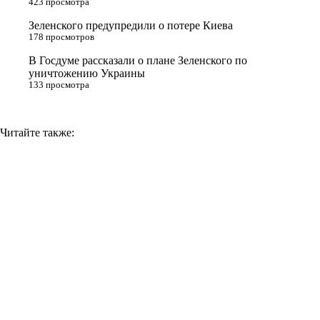
423 просмотра
i
Зеленского предупредили о потере Киева
178 просмотров
k
i
В Госдуме рассказали о плане Зеленского по
уничтожению Украины
133 просмотра
Читайте также: