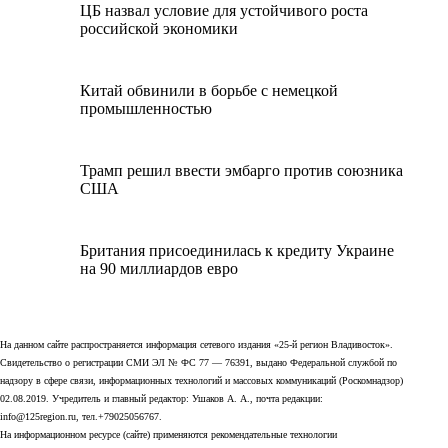
ЦБ назвал условие для устойчивого роста
российской экономики
Китай обвинили в борьбе с немецкой
промышленностью
Трамп решил ввести эмбарго против союзника
США
Британия присоединилась к кредиту Украине
на 90 миллиардов евро
На данном сайте распространяется информация сетевого издания «25-й регион Владивосток».
Свидетельство о регистрации СМИ ЭЛ № ФС 77 — 76391, выдано Федеральной службой по
надзору в сфере связи, информационных технологий и массовых коммуникаций (Роскомнадзор)
02.08.2019. Учредитель и главный редактор: Ушаков А. А., почта редакции:
info@125region.ru, тел.+79025056767.
На информационном ресурсе (сайте) применяются рекомендательные технологии