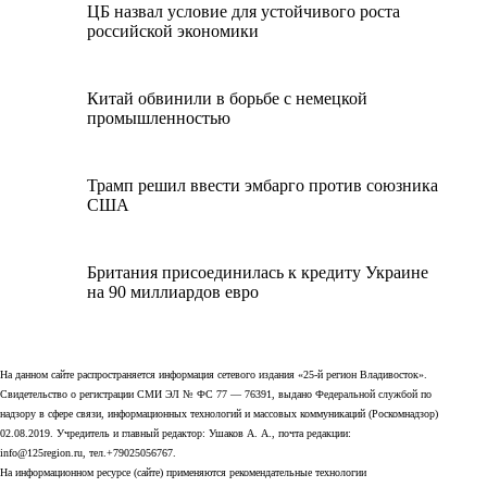
ЦБ назвал условие для устойчивого роста
российской экономики
Китай обвинили в борьбе с немецкой
промышленностью
Трамп решил ввести эмбарго против союзника
США
Британия присоединилась к кредиту Украине
на 90 миллиардов евро
На данном сайте распространяется информация сетевого издания «25-й регион Владивосток».
Свидетельство о регистрации СМИ ЭЛ № ФС 77 — 76391, выдано Федеральной службой по
надзору в сфере связи, информационных технологий и массовых коммуникаций (Роскомнадзор)
02.08.2019. Учредитель и главный редактор: Ушаков А. А., почта редакции:
info@125region.ru, тел.+79025056767.
На информационном ресурсе (сайте) применяются рекомендательные технологии