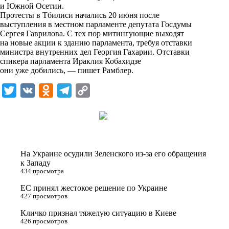
и Южной Осетии.
k
Протесты в Тбилиси начались 20 июня после
выступления в местном парламенте депутата Госдумы
i
Сергея Гаврилова. С тех пор митингующие выходят
на новые акции к зданию парламента, требуя отставки
министра внутренних дел Георгия Гахарии. Отставки
спикера парламента Ираклия Кобахидзе
они уже добились, — пишет
Рамблер
.
T
V
O
T
C
w
K
d
e
o
i
n
l
p
t
o
e
y
t
k
g
L
На Украине осудили Зеленского из-за его обращения
e
l
r
i
к Западу
434 просмотра
r
a
a
n
ЕС принял жестокое решение по Украине
s
m
k
427 просмотров
s
Кличко признал тяжелую ситуацию в Киеве
n
426 просмотров