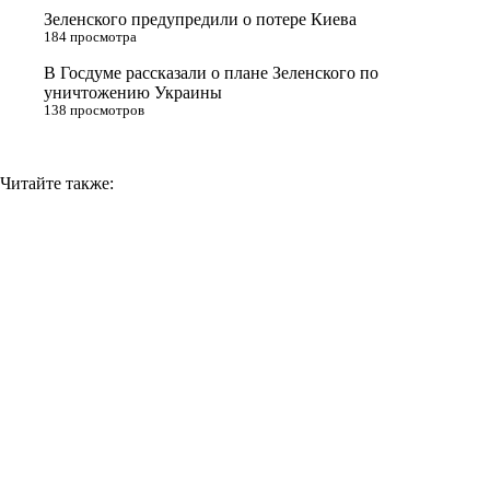
i
Зеленского предупредили о потере Киева
184 просмотра
k
i
В Госдуме рассказали о плане Зеленского по
уничтожению Украины
138 просмотров
Читайте также: