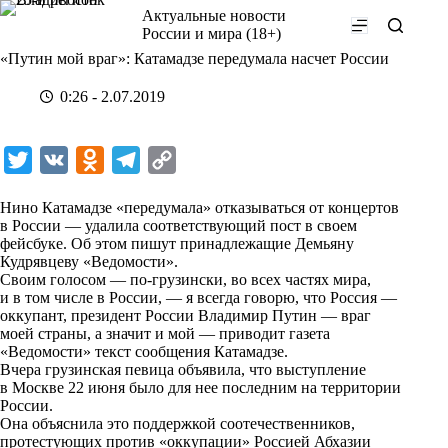
Перейти
Актуальные новости
к
России и мира (18+)
сути
«Путин мой враг»: Катамадзе передумала насчет России
0:26 - 2.07.2019
T
V
O
T
C
w
K
d
e
o
Нино Катамадзе «передумала» отказываться от концертов
i
n
l
p
в России — удалила соответствующий пост в своем
фейсбуке. Об этом пишут принадлежащие Демьяну
t
o
e
y
Кудрявцеву «Ведомости».
t
k
g
L
Своим голосом — по-грузински, во всех частях мира,
и в том числе в России, — я всегда говорю, что Россия —
e
l
r
i
оккупант, президент России Владимир Путин — враг
r
a
a
n
моей страны, а значит и мой — приводит газета
«Ведомости» текст сообщения Катамадзе.
s
m
k
Вчера грузинская певица объявила, что выступление
s
в Москве 22 июня было для нее последним на территории
России.
n
Она объяснила это поддержкой соотечественников,
i
протестующих против «оккупации» Россией Абхазии