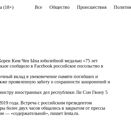
а (18+)
Все
Общество
Происшествия
Политик
Кореи Ким Чен Ына юбилейной медалью «75 лет
указе сообщило в
Facebook
российское посольство в
личный вклад в увековечение памяти погибших и
акже проявленную заботу о сохранности захоронений и
нистру иностранных дел республики Ли Сон Гвону 5
2019 года. Встреча с российским президентом
ы более двух часов общались в закрытом от прессы
Ким — «содержательной», пишет
lenta.ru
.