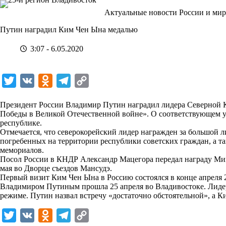
Перейти
Актуальные новости России и мир
к
сути
Путин наградил Ким Чен Ына медалью
3:07 - 6.05.2020
T
V
O
T
C
w
K
d
e
o
Президент России Владимир Путин наградил лидера Северной 
i
n
l
p
Победы в Великой Отечественной войне». О соответствующем 
республике.
t
o
e
y
Отмечается, что северокорейский лидер награжден за большой 
t
k
g
L
погребенных на территории республики советских граждан, а т
мемориалов.
e
l
r
i
Посол России в КНДР Александр Мацегора передал награду Ми
r
a
a
n
мая во Дворце съездов Мансудэ.
Первый визит Ким Чен Ына в Россию состоялся в конце апреля 
s
m
k
Владимиром Путиным прошла 25 апреля во Владивостоке. Лидер
s
режиме. Путин назвал встречу «достаточно обстоятельной», а 
n
T
V
O
T
C
i