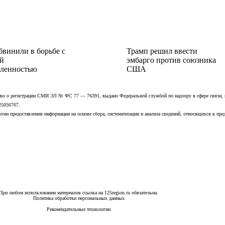
бвинили в борьбе с
Трамп решил ввести
й
эмбарго против союзника
ленностью
США
ьство о регистрации СМИ ЭЛ № ФС 77 — 76391, выдано Федеральной службой по надзору в сфере связи,
25056767.
ии предоставления информации на основе сбора, систематизации и анализа сведений, относящихся к пре
При любом использовании материалов ссылка на 125region.ru обязательна.
Политика обработки персональных данных
Рекомендательные технологии