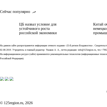
Сейчас популярно
ЦБ назвал условие для
Китай о
устойчивого роста
немецко
российской экономики
промыш
На данном сайте распространяется информация сетевого издания «25-й регион Владивосток». Свидетел
02.08.2019. Учредитель и главный редактор: Ушаков А. А., почта редакции: info@125region.ru, тел.+790
На информационном ресурсе (сайте) применяются рекомендательные технологии (информационные технолог
Российской Федерации).
© 125region.ru, 2026