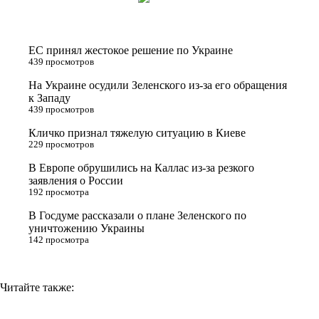
i
n
l
p
t
o
e
y
t
k
g
L
ЕС принял жестокое решение по Украине
e
l
r
i
439 просмотров
r
a
a
n
На Украине осудили Зеленского из-за его обращения
к Западу
s
m
k
439 просмотров
s
Кличко признал тяжелую ситуацию в Киеве
n
229 просмотров
i
В Европе обрушились на Каллас из-за резкого
заявления о России
k
192 просмотра
i
В Госдуме рассказали о плане Зеленского по
уничтожению Украины
142 просмотра
Читайте также: