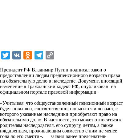
T
V
O
T
C
w
K
d
e
o
Президент РФ Владимир Путин подписал закон о
i
n
l
p
предоставлении людям предпенсионного возраста права
на обязательную долю в наследстве. Документ, вносящий
t
o
e
y
изменение в Гражданский кодекс РФ, опубликован на
t
k
g
L
официальном портале правовой информации.
e
l
r
i
«Учитывая, что общеустановленный пенсионный возраст
r
a
a
n
будет повышен, соответственно, повысится и возраст, с
которого указанные наследники приобретают право на
s
m
k
обязательную долю. В частности, это может относиться к
s
родителям наследодателя, его супругу, детям, а также
иждивенцам, проживающим совместно с ним не менее
n
года до его смерти», — заявил ранее председатель