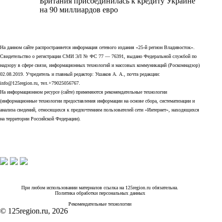
Британия присоединилась к кредиту Украине
на 90 миллиардов евро
На данном сайте распространяется информация сетевого издания «25-й регион Владивосток».
Свидетельство о регистрации СМИ ЭЛ № ФС 77 — 76391, выдано Федеральной службой по
надзору в сфере связи, информационных технологий и массовых коммуникаций (Роскомнадзор)
02.08.2019. Учредитель и главный редактор: Ушаков А. А., почта редакции:
info@125region.ru, тел.+79025056767.
На информационном ресурсе (сайте) применяются рекомендательные технологии
(информационные технологии предоставления информации на основе сбора, систематизации и
анализа сведений, относящихся к предпочтениям пользователей сети «Интернет», находящихся
на территории Российской Федерации).
При любом использовании материалов ссылка на 125region.ru обязательна.
Политика обработки персональных данных
Рекомендательные технологии
© 125region.ru, 2026