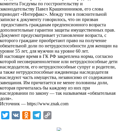
i
комитета Госдумы по госстроительству и
законодательству Павел Крашенинников, его слова
k
приводит «
Интерфакс
». Между тем в пояснительной
записке к документу говорилось, что он призван
i
предоставить гражданам предпенсионного возраста
дополнительные гарантии защиты имущественных прав.
Документ предусматривает установление возраста, с
которого граждане приобретают право на получение
обязательной доли по нетрудоспособности для женщин на
уровне 55 лет, для мужчин на уровне 60 лет.
В настоящее время в ГК РФ закреплена норма, согласно
которой несовершеннолетние или нетрудоспособные дети
наследодателя, его нетрудоспособные супруг и родители,
а также нетрудоспособные иждивенцы наследодателя
наследуют часть имущества, независимо от содержания
завещания. Им причитается не менее половины доли,
которая причиталась бы каждому из них при
наследовании по закону — так называемая «обязательная
доля».
Источник —
https://www.znak.com
T
V
O
T
C
w
K
d
e
o