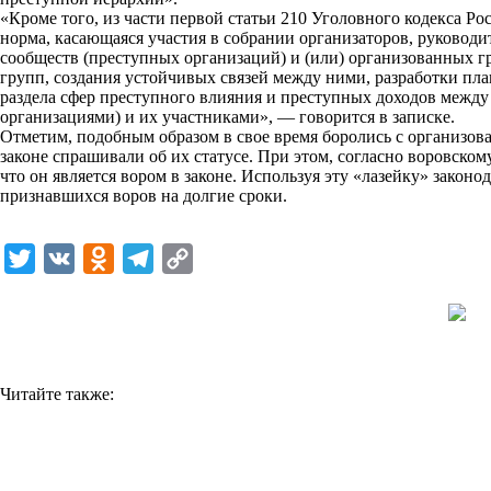
«Кроме того, из части первой статьи 210 Уголовного кодекса Р
k
норма, касающаяся участия в собрании организаторов, руковод
сообществ (преступных организаций) и (или) организованных 
i
групп, создания устойчивых связей между ними, разработки пла
раздела сфер преступного влияния и преступных доходов межд
организациями) и их участниками», — говорится в записке.
Отметим, подобным образом в свое время боролись с организов
законе спрашивали об их статусе. При этом, согласно воровском
что он является вором в законе. Используя эту «лазейку» законо
признавшихся воров на долгие сроки.
T
V
O
T
C
w
K
d
e
o
i
n
l
p
t
o
e
y
t
k
g
L
Читайте также:
e
l
r
i
r
a
a
n
s
m
k