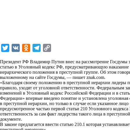
T
V
O
T
C
w
K
d
e
o
Президент РФ Владимир Путин внес на рассмотрение Госдумы з
i
n
l
p
статью в Уголовный кодекс РФ, предусматривающую наказание 
иерархического положения в преступной группе. Об этом говори
t
o
e
y
выложенному на сайте Госдумы, — пишет
znak.com
.
t
k
g
L
«Благодаря своему положению в преступной иерархии лидеры п
правило, уходят от уголовной ответственности. Федеральным за
e
l
r
i
изменений в Уголовный кодекс Российской Федерации и в стать
r
a
a
n
Федерации» впервые введено понятие и установлена уголовная
в преступной иерархии, но только в случае если указанное лицо
s
m
k
предусмотренное частью первой статьи 210 Уголовного кодекса
s
ответственность за сам факт лидерства такого лица в преступно
документе.
n
В законе предлагается ввести статью 210.1 которая устанавлива
i
преступной иерархии».