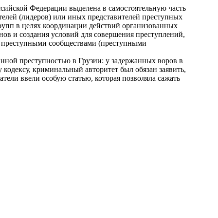
оссийской Федерации выделена в самостоятельную часть
ителей (лидеров) или иных представителей преступных
групп в целях координации действий организованных
нов и создания условий для совершения преступлений,
у преступными сообществами (преступными
анной преступностью в Грузии: у задержанных воров в
у кодексу, криминальный авторитет был обязан заявить,
датели ввели особую статью, которая позволяла сажать