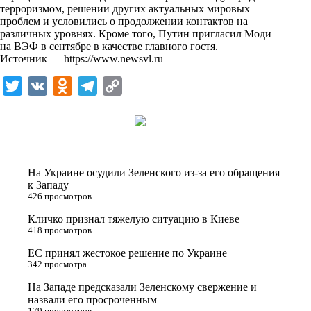
i
терроризмом, решении других актуальных мировых
проблем и условились о продолжении контактов на
k
различных уровнях. Кроме того, Путин пригласил Моди
на ВЭФ в сентябре в качестве главного гостя.
i
Источник —
https://www.newsvl.ru
T
V
O
T
C
w
K
d
e
o
i
n
l
p
t
o
e
y
t
k
g
L
На Украине осудили Зеленского из-за его обращения
e
l
r
i
к Западу
426 просмотров
r
a
a
n
Кличко признал тяжелую ситуацию в Киеве
s
m
k
418 просмотров
s
ЕС принял жестокое решение по Украине
n
342 просмотра
i
На Западе предсказали Зеленскому свержение и
назвали его просроченным
k
179 просмотров