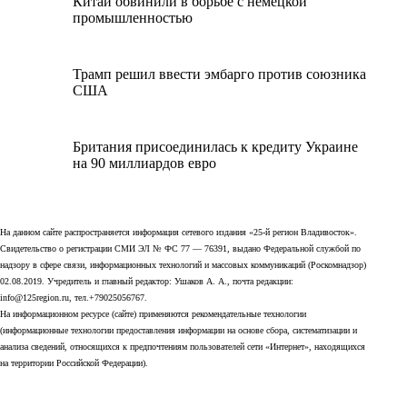
Китай обвинили в борьбе с немецкой
промышленностью
Трамп решил ввести эмбарго против союзника
США
Британия присоединилась к кредиту Украине
на 90 миллиардов евро
На данном сайте распространяется информация сетевого издания «25-й регион Владивосток».
Свидетельство о регистрации СМИ ЭЛ № ФС 77 — 76391, выдано Федеральной службой по
надзору в сфере связи, информационных технологий и массовых коммуникаций (Роскомнадзор)
02.08.2019. Учредитель и главный редактор: Ушаков А. А., почта редакции:
info@125region.ru, тел.+79025056767.
На информационном ресурсе (сайте) применяются рекомендательные технологии
(информационные технологии предоставления информации на основе сбора, систематизации и
анализа сведений, относящихся к предпочтениям пользователей сети «Интернет», находящихся
на территории Российской Федерации).