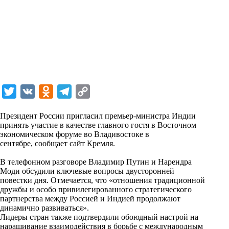
T
V
O
T
C
w
K
d
e
o
Президент России пригласил премьер-министра Индии
i
n
l
p
принять участие в качестве главного гостя в Восточном
экономическом форуме во Владивостоке в
t
o
e
y
сентябре,
сообщает
сайт Кремля.
t
k
g
L
В телефонном разговоре Владимир Путин и Нарендра
e
l
r
i
Моди обсудили ключевые вопросы двусторонней
r
a
a
n
повестки дня. Отмечается, что «отношения традиционной
дружбы и особо привилегированного стратегического
s
m
k
партнерства между Россией и Индией продолжают
s
динамично развиваться».
Лидеры стран также подтвердили обоюдный настрой на
n
наращивание взаимодействия в борьбе с международным