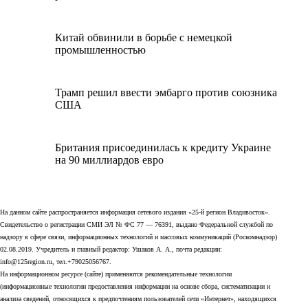
Китай обвинили в борьбе с немецкой
промышленностью
Трамп решил ввести эмбарго против союзника
США
Британия присоединилась к кредиту Украине
на 90 миллиардов евро
На данном сайте распространяется информация сетевого издания «25-й регион Владивосток».
Свидетельство о регистрации СМИ ЭЛ № ФС 77 — 76391, выдано Федеральной службой по
надзору в сфере связи, информационных технологий и массовых коммуникаций (Роскомнадзор)
02.08.2019. Учредитель и главный редактор: Ушаков А. А., почта редакции:
info@125region.ru, тел.+79025056767.
На информационном ресурсе (сайте) применяются рекомендательные технологии
(информационные технологии предоставления информации на основе сбора, систематизации и
анализа сведений, относящихся к предпочтениям пользователей сети «Интернет», находящихся