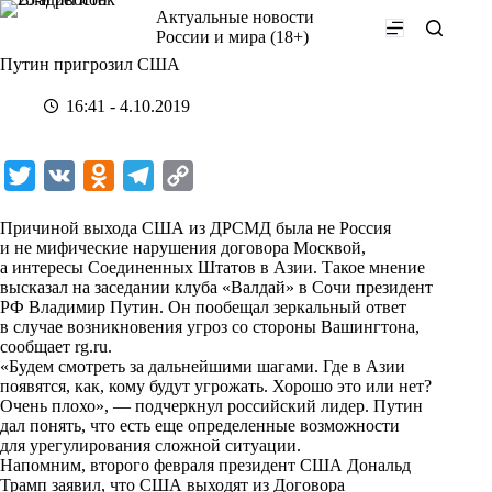
Перейти
Актуальные новости
к
России и мира (18+)
сути
Путин пригрозил США
16:41 - 4.10.2019
T
V
O
T
C
w
K
d
e
o
Причиной выхода США из ДРСМД была не Россия
i
n
l
p
и не мифические нарушения договора Москвой,
а интересы Соединенных Штатов в Азии. Такое мнение
t
o
e
y
высказал на заседании клуба «Валдай» в Сочи президент
t
k
g
L
РФ Владимир Путин. Он пообещал зеркальный ответ
в случае возникновения угроз со стороны Вашингтона,
e
l
r
i
сообщает
rg.ru
.
r
a
a
n
«Будем смотреть за дальнейшими шагами. Где в Азии
появятся, как, кому будут угрожать. Хорошо это или нет?
s
m
k
Очень плохо», — подчеркнул российский лидер. Путин
s
дал понять, что есть еще определенные возможности
для урегулирования сложной ситуации.
n
Напомним, второго февраля президент США Дональд
i
Трамп заявил, что США выходят из Договора