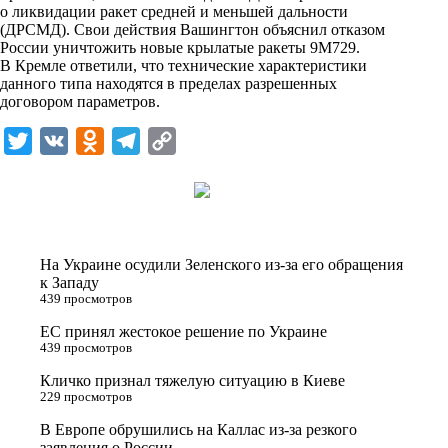
о ликвидации ракет средней и меньшей дальности
k
(ДРСМД). Свои действия Вашингтон объяснил отказом
России уничтожить новые крылатые ракеты 9М729.
i
В Кремле ответили, что технические характеристики
данного типа находятся в пределах разрешенных
договором параметров.
T
V
O
T
C
w
K
d
e
o
i
n
l
p
t
o
e
y
t
k
g
L
На Украине осудили Зеленского из-за его обращения
e
l
r
i
к Западу
439 просмотров
r
a
a
n
ЕС принял жестокое решение по Украине
s
m
k
439 просмотров
s
Кличко признал тяжелую ситуацию в Киеве
n
229 просмотров
i
В Европе обрушились на Каллас из-за резкого
заявления о России