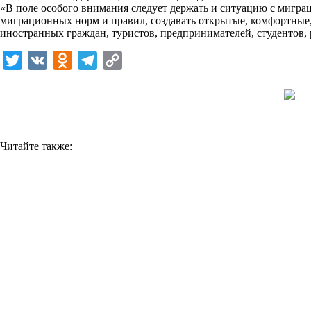
«В поле особого внимания следует держать и ситуацию с мигра
k
миграционных норм и правил, создавать открытые, комфортные
иностранных граждан, туристов, предпринимателей, студентов,
i
T
V
O
T
C
w
K
d
e
o
i
n
l
p
t
o
e
y
t
k
g
L
Читайте также:
e
l
r
i
r
a
a
n
s
m
k
s
n
i
k
i