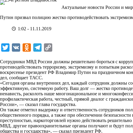
Перейти
Актуальные новости России и мир
к
сути
Путин призвал полицию жестко противодействовать экстремиз
1:02 - 11.11.2019
T
V
O
T
C
w
K
d
e
o
Сотрудники МВД России должны решительно бороться с корруп
i
n
l
p
противодействовать терроризму, экстремизму и попыткам раскол
воскресенье президент РФ Владимир Путин на праздничном кон
t
o
e
y
дел, сообщает
ТАСС
.
t
k
g
L
«Сегодня органы внутренних дел, каждый сотрудник должны со
эффективную, системную работу. Ваш долг — жестко противодей
e
l
r
i
ненависть, расколоть наше многонациональное и многоконфесси
r
a
a
n
профилактическая работа, честный, прямой диалог с гражданс
России», — сказал глава государства.
s
m
k
Он также отметил выдержку и ответственность сотрудников по
s
общественного порядка, а также при обеспечении безопасности 
преступностью, наркоторговлей нужно действовать решительно и
n
МВД, другие правоохранительные органы получают и будут пол
i
общества и государства», — сказал президент РФ.