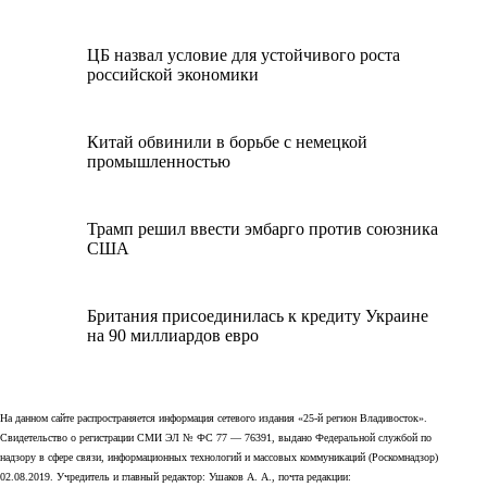
ЦБ назвал условие для устойчивого роста
российской экономики
Китай обвинили в борьбе с немецкой
промышленностью
Трамп решил ввести эмбарго против союзника
США
Британия присоединилась к кредиту Украине
на 90 миллиардов евро
На данном сайте распространяется информация сетевого издания «25-й регион Владивосток».
Свидетельство о регистрации СМИ ЭЛ № ФС 77 — 76391, выдано Федеральной службой по
надзору в сфере связи, информационных технологий и массовых коммуникаций (Роскомнадзор)
02.08.2019. Учредитель и главный редактор: Ушаков А. А., почта редакции: