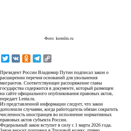
Фото: kremlin.ru
T
V
O
T
C
w
K
d
e
o
Президент России Владимир Путин подписал закон о
i
n
l
p
расширении перечня оснований для увольнения
мигрантов. Соответствующее распоряжение главы
t
o
e
y
государства содержится в документе, который размещен
t
k
g
L
на сайте официального опубликования правовых актов,
передает
Lenta.ru
.
e
l
r
i
Из представленной информации следует, что закон
r
a
a
n
дополнили случаями, когда работодатель обязан сократить
численность иностранцев во исполнение нормативных
s
m
k
правовых актов субъекта России.
s
Федеральный закон вступит в силу с 1 марта 2026 года.
Закон вносит поправки в Трудовой кодекс, прямо