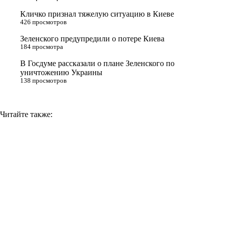
s
Кличко признал тяжелую ситуацию в Киеве
n
426 просмотров
i
Зеленского предупредили о потере Киева
184 просмотра
k
i
В Госдуме рассказали о плане Зеленского по
уничтожению Украины
138 просмотров
Читайте также: