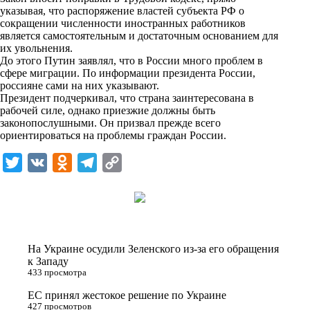
n
указывая, что распоряжение властей субъекта РФ о
i
сокращении численности иностранных работников
является самостоятельным и достаточным основанием для
k
их увольнения.
До этого Путин заявлял, что в России много проблем в
i
сфере миграции. По информации президента России,
россияне сами на них указывают.
Президент подчеркивал, что страна заинтересована в
рабочей силе, однако приезжие должны быть
законопослушными. Он призвал прежде всего
ориентироваться на проблемы граждан России.
T
V
O
T
C
w
K
d
e
o
i
n
l
p
t
o
e
y
t
k
g
L
На Украине осудили Зеленского из-за его обращения
e
l
r
i
к Западу
433 просмотра
r
a
a
n
ЕС принял жестокое решение по Украине
s
m
k
427 просмотров