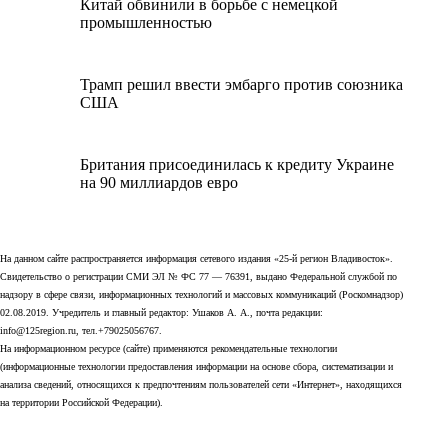
Китай обвинили в борьбе с немецкой
промышленностью
Трамп решил ввести эмбарго против союзника
США
Британия присоединилась к кредиту Украине
на 90 миллиардов евро
На данном сайте распространяется информация сетевого издания «25-й регион Владивосток».
Свидетельство о регистрации СМИ ЭЛ № ФС 77 — 76391, выдано Федеральной службой по
надзору в сфере связи, информационных технологий и массовых коммуникаций (Роскомнадзор)
02.08.2019. Учредитель и главный редактор: Ушаков А. А., почта редакции:
info@125region.ru, тел.+79025056767.
На информационном ресурсе (сайте) применяются рекомендательные технологии
(информационные технологии предоставления информации на основе сбора, систематизации и
анализа сведений, относящихся к предпочтениям пользователей сети «Интернет», находящихся
на территории Российской Федерации).