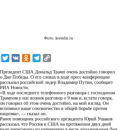
Фото: kremlin.ru
T
V
O
T
C
w
K
d
e
o
Президент США Дональд Трамп очень достойно говорил
i
n
l
p
о Дне Победы. О его словах в ходе пресс-конференции
рассказал российский лидер Владимир Путин, сообщает
t
o
e
y
РИА Новости
.
t
k
g
L
«В ходе последнего телефонного разговора с господином
Трампом у нас возник разговор о 9 мая и, кстати говоря,
e
l
r
i
он говорил об этом очень достойно, на мой взгляд. Он
r
a
a
n
вспомнил наше союзничество в общей борьбе против
нацизма», — сказал он.
s
m
k
Ранее помощник российского президента Юрий Ушаков
s
рассказал, что Россия и США на протяжении двух дней
вели переговоры по перемирию в честь празднования Дня