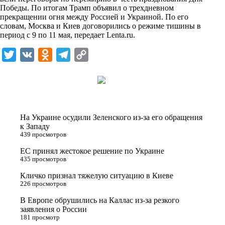
n
Победы. По итогам Трамп объявил о трехдневном
i
прекращении огня между Россией и Украиной. По его
словам, Москва и Киев договорились о режиме тишины в
k
период с 9 по 11 мая, передает
Lenta.ru
.
i
T
V
O
T
C
w
K
d
e
o
i
n
l
p
t
o
e
y
t
k
g
L
На Украине осудили Зеленского из-за его обращения
e
l
r
i
к Западу
439 просмотров
r
a
a
n
ЕС принял жестокое решение по Украине
s
m
k
435 просмотров
s
Кличко признал тяжелую ситуацию в Киеве
n
226 просмотров
i
В Европе обрушились на Каллас из-за резкого
заявления о России
k
181 просмотр
i