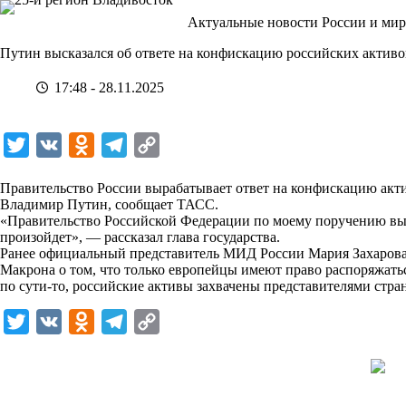
Перейти
Актуальные новости России и мир
к
сути
Путин высказался об ответе на конфискацию российских активо
17:48 - 28.11.2025
T
V
O
T
C
w
K
d
e
o
Правительство России вырабатывает ответ на конфискацию акти
i
n
l
p
Владимир Путин, сообщает
ТАСС
.
«Правительство Российской Федерации по моему поручению выра
t
o
e
y
произойдет», — рассказал глава государства.
t
k
g
L
Ранее официальный представитель МИД России Мария Захарова
Макрона о том, что только европейцы имеют право распоряжать
e
l
r
i
по сути-то, российские активы захвачены представителями стра
r
a
a
n
T
V
O
T
C
s
m
k
w
K
d
e
o
s
i
n
l
p
n
t
o
e
y
i